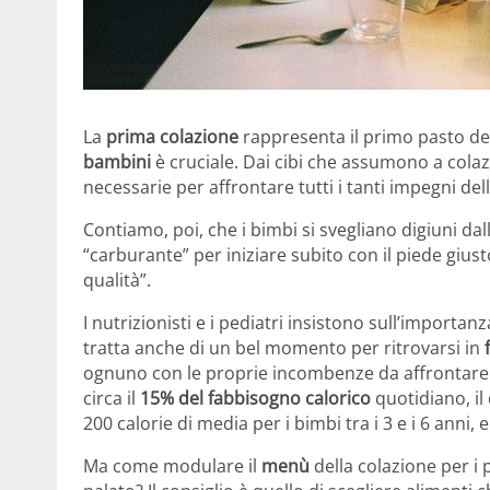
La
prima colazione
rappresenta il primo pasto del
bambini
è cruciale. Dai cibi che assumono a colazi
necessarie per affrontare tutti i tanti impegni dell
Contiamo, poi, che i bimbi si svegliano digiuni d
“carburante” per iniziare subito con il piede gius
qualità”.
I nutrizionisti e i pediatri insistono sull’importan
tratta anche di un bel momento per ritrovarsi in
ognuno con le proprie incombenze da affrontare. 
circa il
15% del fabbisogno calorico
quotidiano, il 
200 calorie di media per i bimbi tra i 3 e i 6 anni, e
Ma come modulare il
menù
della colazione per i p