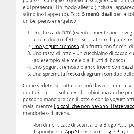
palato? Il consiglio è quello di scegliere alimenti
e di presentarli in modo allegro (inclusa l’appare
stimolino l’appetito). Ecco
5 menù ideali
per la co
un bel pieno energetico:
Una tazza di
latte
(eventualmente anche veget
orzo e due-tre fette biscottate ( o di pane to
Uno yogurt cremoso
alla frutta con fiocchi d
Una tazza di latte + un cucchiaino di cacao e 
(ad esempio alle mele o ai frutti di bosco)
Uno
yogurt
cremoso bianco intero con pezzi
Una
spremuta fresca di agrumi
con due belle
Come vedete, si tratta di menù davvero molto se
quotidiana non solo per i bambini, ma anche per gli
possono mangiare con il latte o con lo yogurt ottimi
mais, mentre
i piccoli che non bevono il latte vac
mandorle o di avena.
Non dimenticate di scaricare la Blogo App, pe
disponibile su
App Store
e su
Google Play
ed 