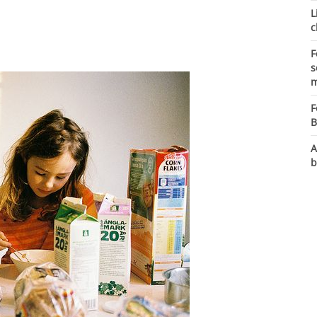
L
c
F
s
m
F
B
A
b