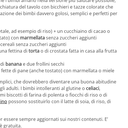
 che i bimbi amano nella versione più salutare possibile,
cchiatura del tavolo con bicchieri e tazze colorate che
lazione dei bimbi davvero golosi, semplici e perfetti per
ale, ad esempio di riso) + un cucchiaino di cacao o
stato) con
marmellata
senza zuccheri aggiunti
i cereali senza zuccheri aggiunti
una fettina di
torta
o di crostata fatta in casa alla frutta
 di
banana
e due frollini secchi
 fette di pane (anche tostato) con marmellata o miele
mplici, che dovrebbero diventare una buona abitudine
 adulti. I bimbi intolleranti al glutine o
celiaci
,
 biscotti di farina di polenta o fiocchi di riso o di
cino
possono sostituirlo con il latte di soia, di riso, di
r essere sempre aggiornati sui nostri contenuti. E’
è gratuita.