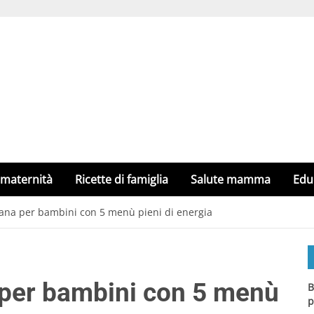
 maternità
Ricette di famiglia
Salute mamma
Edu
sana per bambini con 5 menù pieni di energia
 per bambini con 5 menù
B
p