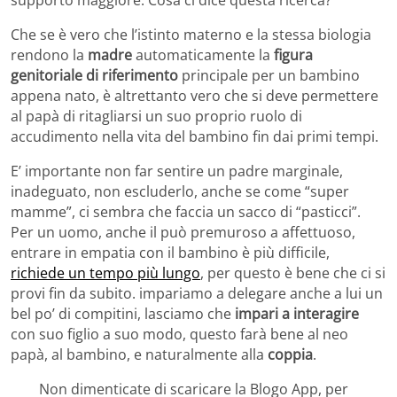
Che se è vero che l’istinto materno e la stessa biologia
rendono la
madre
automaticamente la
figura
genitoriale di riferimento
principale per un bambino
appena nato, è altrettanto vero che si deve permettere
al papà di ritagliarsi un suo proprio ruolo di
accudimento nella vita del bambino fin dai primi tempi.
E’ importante non far sentire un padre marginale,
inadeguato, non escluderlo, anche se come “super
mamme”, ci sembra che faccia un sacco di “pasticci”.
Per un uomo, anche il può premuroso a affettuoso,
entrare in empatia con il bambino è più difficile,
richiede un tempo più lungo
, per questo è bene che ci si
provi fin da subito. impariamo a delegare anche a lui un
bel po’ di compitini, lasciamo che
impari a interagire
con suo figlio a suo modo, questo farà bene al neo
papà, al bambino, e naturalmente alla
coppia
.
Non dimenticate di scaricare la Blogo App, per