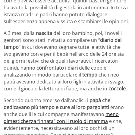
come doveva essere accudita, quindi ciascun genitore
ha avuto la possibilità di gestirla in autonomia. In terza
istanza madri e padri hanno potuto dialogare
sull’esperienza appena vissuta e scambiarsi le opinioni.
A 3 mesi dalla
nascita
del loro bambino, poi, i novelli
genitori sono stati invitati a compilare un “
diario del
tempo
” in cui dovevano segnare tutte le attività che
svolgevano con e per il bebè nell’arco delle 24 ore sia
dei giorni festivi che di quelli lavorativi. I ricercatori,
quindi, hanno
confrontato i diari
delle coppie
analizzando in modo particolare il
tempo
che i neo
papà avevano dedicato ai loro figli in attività di svago,
come il gioco o la lettura di fiabe, ma anche in
coccole
.
Secondo quanto emerso dall’analisi, i
papà che
dedicavano più tempo e cure ai loro pargoletti
erano
anche quelli le cui compagne manifestavano
meno
dimestichezza “innata” con il ruolo di mamma
e che,
evidentemente, necessitavano ai loro occhi di un
supporto maggiore. Cosa ci dice questa ricerca?