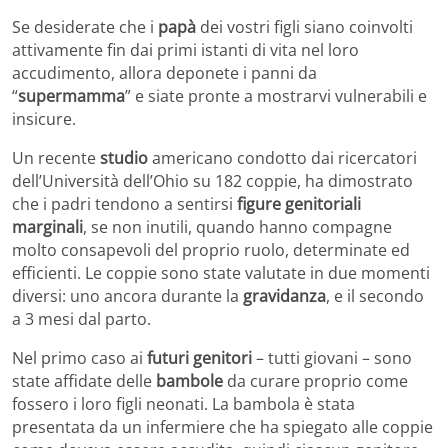
Se desiderate che i
papà
dei vostri figli siano coinvolti
attivamente fin dai primi istanti di vita nel loro
accudimento, allora deponete i panni da
“
supermamma
” e siate pronte a mostrarvi vulnerabili e
insicure.
Un recente
studio
americano condotto dai ricercatori
dell’Università dell’Ohio su 182 coppie, ha dimostrato
che i padri tendono a sentirsi
figure genitoriali
marginali
, se non inutili, quando hanno compagne
molto consapevoli del proprio ruolo, determinate ed
efficienti. Le coppie sono state valutate in due momenti
diversi: uno ancora durante la
gravidanza
, e il secondo
a 3 mesi dal parto.
Nel primo caso ai
futuri genitori
– tutti giovani – sono
state affidate delle
bambole
da curare proprio come
fossero i loro figli neonati. La bambola è stata
presentata da un infermiere che ha spiegato alle coppie