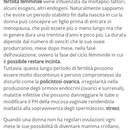
fertilità femminile
viene influenzata da molteplici fattori,
alcuni esogeni, altri endogeni. Naturalmente sappiamo
che esiste un periodo stabilito fin dalla nascita in cui la
donna può concepire un figlio prima di entrare in
menopausa, che può essere più o meno lungo ma che
in genere dura una trentina d’anni e poco più. La durata
dipende dal numero di ovociti che le sue ovaie
produrranno, mese dopo mese, nella fase
dell’ovulazione, ovvero la fase del ciclo femminile in cui
è
possibile restare incinta.
Tuttavia, questa lungo periodo di fertilità possono
essere molto discontinuo e persino compromesso da
disturbi come la
policistosi ovarica
, irregolarità nella
produzione degli ormoni endocrini (ovarici e surrenali),
malattie infettive che possono danneggiare le tube o
modificare il PH della mucosa vaginale rendendola
inadatta alla sopravvivenza degli spermatozoi,
stress
.
Quando una donna non ha regolari ovulazioni ogni
mese le sue possibilità di diventare mamma crollano,