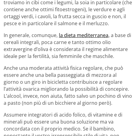
troviamo in cibi come i legumi, la soia in particolare (che
contiene anche ottimi fitoestrogeni), le verdure e agli
ortaggi verdi, i cavoli, la frutta secca in guscio e non, il
pesce e in particolare il salmone e il merluzzo.
In generale, comunque,
la dieta mediterranea,
a base di
cereali integrali, poca carne e tanto ottimo olio
extravergine d’oliva è considerata il regime alimentare
ideale per la fertilità, sia femminile che maschile.
Anche una moderata attività fisica regolare, che può
essere anche una bella passeggiata di mezzora al
giorno o un giro in bicicletta contribuisce a regolare
l’attività ovarica migliorando la possibilità di concepire.
L’alcool, invece, non aiuta, fatto salvo un pochino di vino
a pasto (non più di un bicchiere al giorno però).
Assumere integratori di acido folico, di vitamine e di
minerali può essere una buona soluzione ma va
concordata con il proprio medico. Se il bambino,
nonostante il vostro irreprensibile stile di vita, non