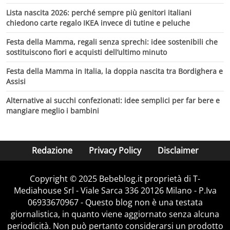
Lista nascita 2026: perché sempre più genitori italiani
chiedono carte regalo IKEA invece di tutine e peluche
Festa della Mamma, regali senza sprechi: idee sostenibili che
sostituiscono fiori e acquisti dell’ultimo minuto
Festa della Mamma in Italia, la doppia nascita tra Bordighera e
Assisi
Alternative ai succhi confezionati: idee semplici per far bere e
mangiare meglio i bambini
Redazione
Privacy Policy
Disclaimer
Copyright © 2025 Bebeblog.it proprietà di T-
Mediahouse Srl - Viale Sarca 336 20126 Milano - P.Iva
06933670967 - Questo blog non è una testata
giornalistica, in quanto viene aggiornato senza alcuna
periodicità. Non può pertanto considerarsi un prodotto