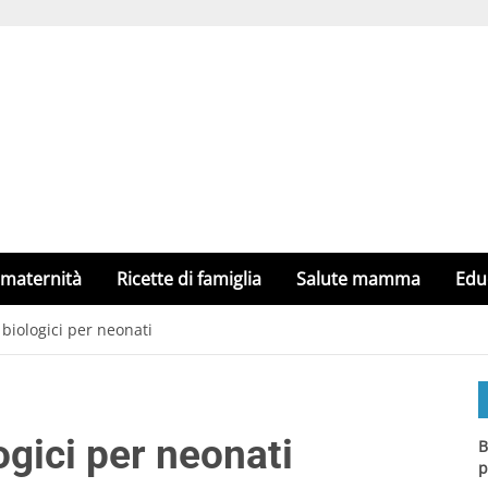
 maternità
Ricette di famiglia
Salute mamma
Edu
i biologici per neonati
logici per neonati
B
p