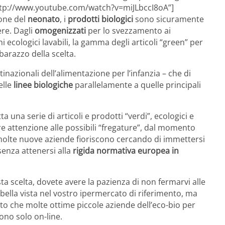
”http://www.youtube.com/watch?v=miJLbccI8oA”]
ione del
neonato
, i
prodotti biologici
sono sicuramente
ere. Dagli
omogenizzati
per lo svezzamento ai
ni ecologici lavabili, la gamma degli articoli “green” per
barazzo della scelta.
nazionali dell’alimentazione per l’infanzia – che di
elle
linee biologiche
parallelamente a quelle principali
 una serie di articoli e prodotti “verdi”, ecologici e
re attenzione alle possibili “fregature”, dal momento
 molte nuove aziende fioriscono cercando di immettersi
senza attenersi alla
rigida normativa europea in
a scelta, dovete avere la pazienza di non fermarvi alle
ella vista nel vostro ipermercato di riferimento, ma
ato che molte ottime piccole aziende dell’eco-bio per
no solo on-line.