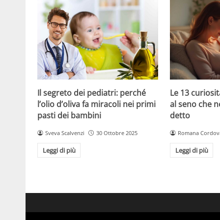
Le 13 curiosit
Il segreto dei pediatri: perché
al seno che n
l’olio d’oliva fa miracoli nei primi
detto
pasti dei bambini
Romana Cordov
Sveva Scalvenzi
30 Ottobre 2025
Leggi di più
Leggi di più