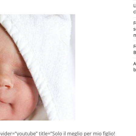
L
c
F
s
m
F
B
A
b
der=”youtube” title=”Solo il meglio per mio figlio!