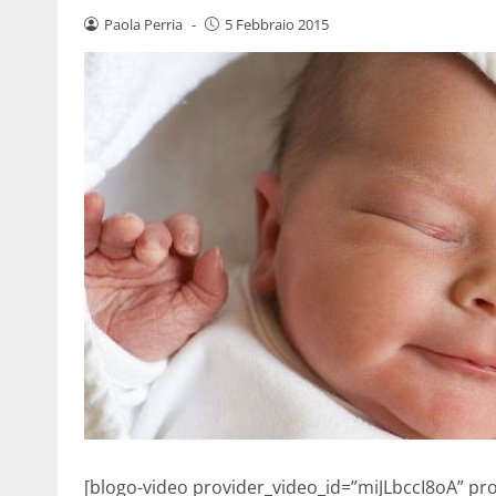
Paola Perria
-
5 Febbraio 2015
[blogo-video provider_video_id=”miJLbccI8oA” provi