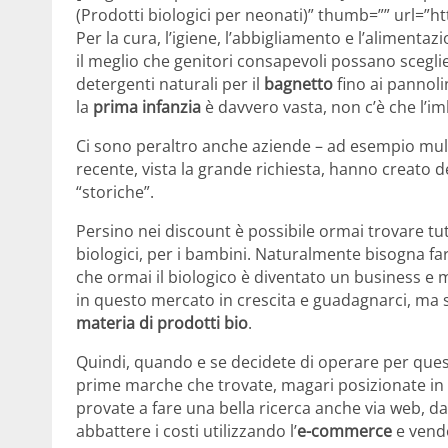
(Prodotti biologici per neonati)” thumb=”” url=
Per la cura, l’igiene, l’abbigliamento e l’alimentaz
il meglio che genitori consapevoli possano scegli
detergenti naturali per il
bagnetto
fino ai pannoli
la
prima infanzia
è davvero vasta, non c’è che l’im
Ci sono peraltro anche aziende – ad esempio multi
recente, vista la grande richiesta, hanno creato d
“storiche”.
Persino nei discount è possibile ormai trovare tutta
biologici, per i bambini. Naturalmente bisogna fa
che ormai il biologico è diventato un business e
in questo mercato in crescita e guadagnarci, ma 
materia di prodotti bio
.
Quindi, quando e se decidete di operare per quest
prime marche che trovate, magari posizionate in b
provate a fare una bella ricerca anche via web, d
abbattere i costi utilizzando l’
e-commerce
e vendo