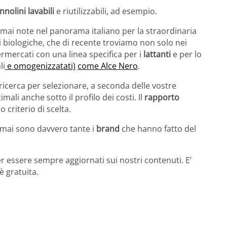
nnolini lavabili
e riutilizzabili, ad esempio.
rmai note nel panorama italiano per la straordinaria
ni biologiche, che di recente troviamo non solo nei
rmercati con una linea specifica per i
lattanti
e per lo
li
e omogenizzatati)
come Alce Nero
.
 ricerca per selezionare, a seconda delle vostre
mali anche sotto il profilo dei costi. Il
rapporto
o criterio di scelta.
rmai sono davvero tante i
brand
che hanno fatto del
r essere sempre aggiornati sui nostri contenuti. E’
è gratuita.