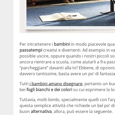
Per intrattenere i
bambini
in modo piacevole qu
passatempi
creativi e divertenti. Ad esempio in 
possible uscire, oppure quando i nostri piccoli 
ancora rientrare a scuola, come aiutarli a fra pas
“parcheggiare” davanti alla tv? Ebbene, di opzioni
davvero tantissime, basta avere un po’ di fantasia
Tutti
i bambini amano disegnare,
pertanto un buo
bei
fogli bianchi e dei colori
su cui esprimere la l
Tuttavia, molti bimbi, specialmente quelli con l’
questa semplice attività che richiede un bel po’ 
buon
alternativa
, allora, può essere la seguente.