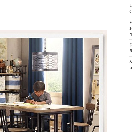
L
c
F
s
m
F
B
A
b