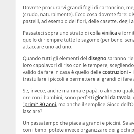
Dovrete procurarvi grandi fogli di cartoncino, megli
(crudo, naturalmente). Ecco cosa dovrete fare: di
pastelli, ad esempio dei fiori, delle casette, degli
Passateci sopra uno strato di
colla vinilica
e forni
quello di riempire tutte le sagome (per bene, senza
attaccare uno ad uno.
Quando tutti gli elementi del
disegno
saranno riem
loro capolavori di riso con le tempere, scegliendo
valido da fare in casa è quello delle
costruzioni
– 
trastullare i piccoli e permettere ai grandi di far
Se, invece, anche mamma e papà, o almeno qualche
ore con i bambini, sono perfetti
giochi da tavola
,
“primi” 80 anni
, ma anche il semplice Gioco dell’O
lasciare?
Un passatempo che piace a grandi e piccini. Se av
con i bimbi potete invece organizzare dei giochi p