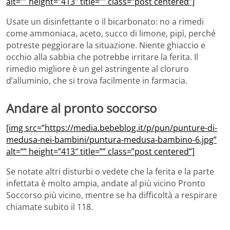
alt=”” height=”413″ title=”” class=”post centered”]
Usate un disinfettante o il bicarbonato: no a rimedi
come ammoniaca, aceto, succo di limone, pipì, perché
potreste peggiorare la situazione. Niente ghiaccio e
occhio alla sabbia che potrebbe irritare la ferita. Il
rimedio migliore è un gel astringente al cloruro
d’alluminio, che si trova facilmente in farmacia.
Andare al pronto soccorso
[img src=”https://media.bebeblog.it/p/pun/punture-di-
medusa-nei-bambini/puntura-medusa-bambino-6.jpg”
alt=”” height=”413″ title=”” class=”post centered”]
Se notate altri disturbi o vedete che la ferita e la parte
infettata è molto ampia, andate al più vicino Pronto
Soccorso più vicino, mentre se ha difficoltà a respirare
chiamate subito il 118.