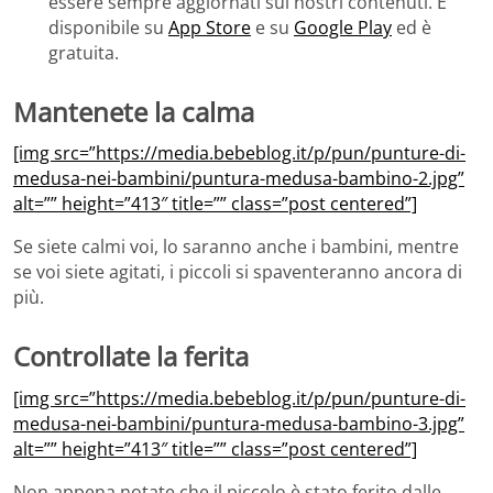
essere sempre aggiornati sui nostri contenuti. E’
disponibile su
App Store
e su
Google Play
ed è
gratuita.
Mantenete la calma
[img src=”https://media.bebeblog.it/p/pun/punture-di-
medusa-nei-bambini/puntura-medusa-bambino-2.jpg”
alt=”” height=”413″ title=”” class=”post centered”]
Se siete calmi voi, lo saranno anche i bambini, mentre
se voi siete agitati, i piccoli si spaventeranno ancora di
più.
Controllate la ferita
[img src=”https://media.bebeblog.it/p/pun/punture-di-
medusa-nei-bambini/puntura-medusa-bambino-3.jpg”
alt=”” height=”413″ title=”” class=”post centered”]
Non appena notate che il piccolo è stato ferito dalle