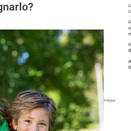
gnarlo?
L
c
F
s
m
F
B
A
b
Happy