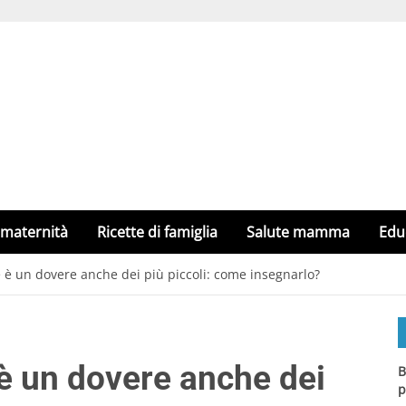
 maternità
Ricette di famiglia
Salute mamma
Edu
e è un dovere anche dei più piccoli: come insegnarlo?
 è un dovere anche dei
B
p