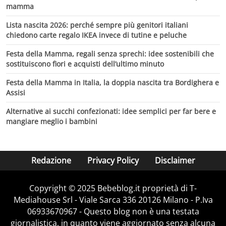
mamma
Lista nascita 2026: perché sempre più genitori italiani
chiedono carte regalo IKEA invece di tutine e peluche
Festa della Mamma, regali senza sprechi: idee sostenibili che
sostituiscono fiori e acquisti dell’ultimo minuto
Festa della Mamma in Italia, la doppia nascita tra Bordighera e
Assisi
Alternative ai succhi confezionati: idee semplici per far bere e
mangiare meglio i bambini
Redazione
Privacy Policy
Disclaimer
Copyright © 2025 Bebeblog.it proprietà di T-
Mediahouse Srl - Viale Sarca 336 20126 Milano - P.Iva
06933670967 - Questo blog non è una testata
giornalistica, in quanto viene aggiornato senza alcuna