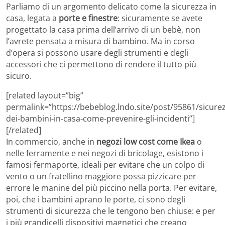
Parliamo di un argomento delicato come la sicurezza in
casa, legata a
porte e finestre
: sicuramente se avete
progettato la casa prima dell’arrivo di un bebè, non
l’avrete pensata a misura di bambino. Ma in corso
d’opera si possono usare degli strumenti e degli
accessori che ci permettono di rendere il tutto più
sicuro.
[related layout=”big”
permalink=”https://bebeblog.lndo.site/post/95861/sicure
dei-bambini-in-casa-come-prevenire-gli-incidenti”]
[/related]
In commercio, anche in
negozi low cost come Ikea
o
nelle ferramente e nei negozi di bricolage, esistono i
famosi fermaporte, ideali per evitare che un colpo di
vento o un fratellino maggiore possa pizzicare per
errore le manine del più piccino nella porta. Per evitare,
poi, che i bambini aprano le porte, ci sono degli
strumenti di sicurezza che le tengono ben chiuse: e per
i più grandicelli dispositivi magnetici che creano