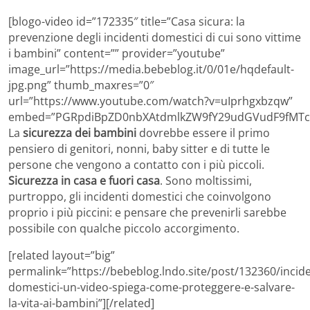
[blogo-video id=”172335″ title=”Casa sicura: la
prevenzione degli incidenti domestici di cui sono vittime
i bambini” content=”” provider=”youtube”
image_url=”https://media.bebeblog.it/0/01e/hqdefault-
jpg.png” thumb_maxres=”0″
url=”https://www.youtube.com/watch?v=uIprhgxbzqw”
embed=”PGRpdiBpZD0nbXAtdmlkZW9fY29udGVudF9fMTcy
La
sicurezza dei bambini
dovrebbe essere il primo
pensiero di genitori, nonni, baby sitter e di tutte le
persone che vengono a contatto con i più piccoli.
Sicurezza in casa e fuori casa
. Sono moltissimi,
purtroppo, gli incidenti domestici che coinvolgono
proprio i più piccini: e pensare che prevenirli sarebbe
possibile con qualche piccolo accorgimento.
[related layout=”big”
permalink=”https://bebeblog.lndo.site/post/132360/incide
domestici-un-video-spiega-come-proteggere-e-salvare-
la-vita-ai-bambini”][/related]