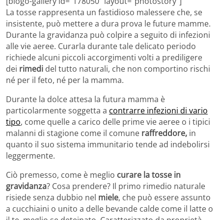
[blogo-gallery id=”178050″ layout=”photostory”]
La tosse rappresenta un fastidioso malessere che, se
insistente, può mettere a dura prova le future mamme.
Durante la gravidanza può colpire a seguito di infezioni
alle vie aeree. Curarla durante tale delicato periodo
richiede alcuni piccoli accorgimenti volti a prediligere
dei
rimedi
del tutto naturali, che non comportino rischi
né per il feto, né per la mamma.
Durante la dolce attesa la futura mamma è
particolarmente soggetta a
contrarre infezioni di vario
tipo
, come quelle a carico delle prime vie aeree o i tipici
malanni di stagione come il comune
raffreddore,
in
quanto il suo sistema immunitario tende ad indebolirsi
leggermente.
Ciò premesso, come è meglio
curare la tosse in
gravidanza
? Cosa prendere? Il primo rimedio naturale
risiede senza dubbio nel
miele
, che può essere assunto
a cucchiaini o unito a delle bevande calde come il latte o