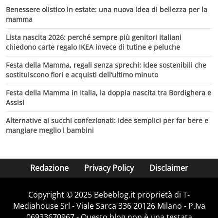
Benessere olistico in estate: una nuova idea di bellezza per la
mamma
Lista nascita 2026: perché sempre più genitori italiani
chiedono carte regalo IKEA invece di tutine e peluche
Festa della Mamma, regali senza sprechi: idee sostenibili che
sostituiscono fiori e acquisti dell’ultimo minuto
Festa della Mamma in Italia, la doppia nascita tra Bordighera e
Assisi
Alternative ai succhi confezionati: idee semplici per far bere e
mangiare meglio i bambini
Redazione
Privacy Policy
Disclaimer
Copyright © 2025 Bebeblog.it proprietà di T-
Mediahouse Srl - Viale Sarca 336 20126 Milano - P.Iva
06933670967 - Questo blog non è una testata