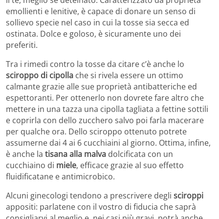
il te, meglio se deteinato. Caratterizzato da proprietà
emollienti e lenitive, è capace di donare un senso di
sollievo specie nel caso in cui la tosse sia secca ed
ostinata. Dolce e goloso, è sicuramente uno dei
preferiti.
Tra i rimedi contro la tosse da citare c’è anche lo
sciroppo di cipolla
che si rivela essere un ottimo
calmante grazie alle sue proprietà antibatteriche ed
espettoranti. Per ottenerlo non dovrete fare altro che
mettere in una tazza una cipolla tagliata a fettine sottili
e coprirla con dello zucchero salvo poi farla macerare
per qualche ora. Dello sciroppo ottenuto potrete
assumerne dai 4 ai 6 cucchiaini al giorno. Ottima, infine,
è anche la
tisana alla malva
dolcificata con un
cucchiaino di
miele
, efficace grazie al suo effetto
fluidificatane e antimicrobico.
Alcuni ginecologi tendono a prescrivere degli
sciroppi
appositi: parlatene con il vostro di fiducia che saprà
consigliarvi al meglio e, nei casi più gravi, potrà anche