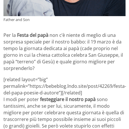
Father and Son
Per la
Festa del papà
non c’è niente di meglio di una
sorpresa speciale per il nostro babbo: il 19 marzo è da
tempo la giornata dedicata ai papà (cade proprio nel
giorno in cui la chiesa cattolica celebra San Giuseppe, il
papà “terreno” di Gesù) e quale giorno migliore per
sorprenderlo?
[related layout=”big”
permalink=”https://bebeblog.lndo.site/post/42269/festa-
del-papa-poesie-d-autore”][/related]
I modi per poter
festeggiare il nostro papà
sono
tantissimi, anche se per lui, sicuramente, il modo
migliore per poter celebrare questa giornata è quella di
trascorrere più tempo possibile insieme ai suoi piccoli
(o grandi) gioielli. Se però volete stupirlo con effetti