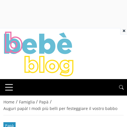
×
/
/
/
Home
Famiglia
Papà
Auguri papà! I modi più belli per festeggiare il vostro babbo
Papà