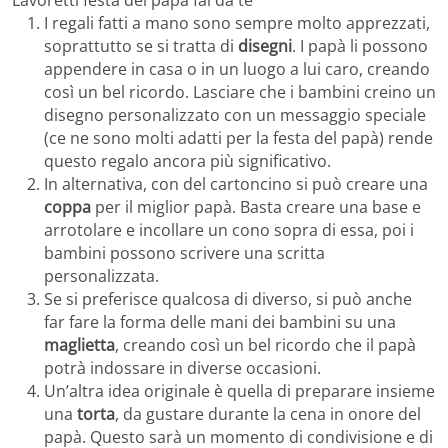
Lavoretti festa del papà fai da te
I regali fatti a mano sono sempre molto apprezzati,
soprattutto se si tratta di
disegni
. I papà li possono
appendere in casa o in un luogo a lui caro, creando
così un bel ricordo. Lasciare che i bambini creino un
disegno personalizzato con un messaggio speciale
(ce ne sono molti adatti per la festa del papà) rende
questo regalo ancora più significativo.
In alternativa, con del cartoncino si può creare una
coppa
per il miglior papà. Basta creare una base e
arrotolare e incollare un cono sopra di essa, poi i
bambini possono scrivere una scritta
personalizzata.
Se si preferisce qualcosa di diverso, si può anche
far fare la forma delle mani dei bambini su una
maglietta
, creando così un bel ricordo che il papà
potrà indossare in diverse occasioni.
Un’altra idea originale è quella di preparare insieme
una
torta
, da gustare durante la cena in onore del
papà. Questo sarà un momento di condivisione e di