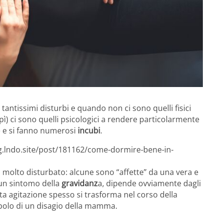
 tantissimi disturbi e quando non ci sono quelli fisici
ipì) ci sono quelli psicologici a rendere particolarmente
e e si fanno numerosi
incubi
.
og.lndo.site/post/181162/come-dormire-bene-in-
molto disturbato: alcune sono “affette” da una vera e
 un sintomo della
gravidanz
a, dipende ovviamente dagli
a agitazione spesso si trasforma nel corso della
imbolo di un disagio della mamma.