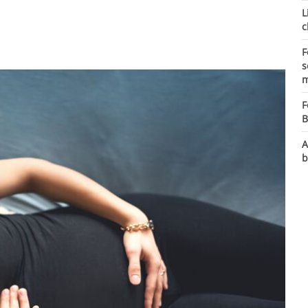
L
c
F
s
m
F
B
A
b