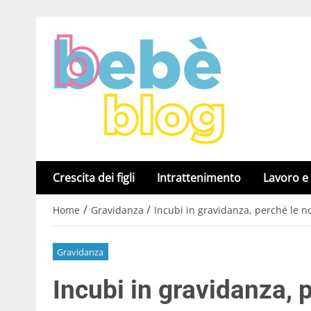
Crescita dei figli
Intrattenimento
Lavoro e
/
/
Home
Gravidanza
Incubi in gravidanza, perché le no
Gravidanza
Incubi in gravidanza, 