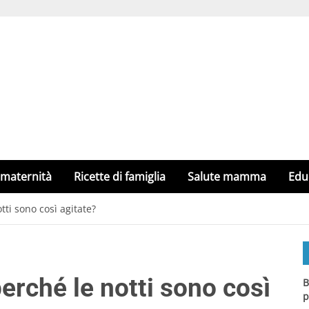
 maternità
Ricette di famiglia
Salute mamma
Edu
tti sono così agitate?
perché le notti sono così
B
p