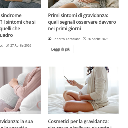
 sindrome
Primi sintomi di gravidanza:
 I sintomi che si
quali segnali osservare davvero
quelli che
nei primi giorni
quadro
Roberto Torcolacci
26 Aprile 2026
cci
27 Aprile 2026
Leggi di più
avidanza: la sua
Cosmetici per la gravidanza:
e la corretta
sicurezza e bellezza durante i