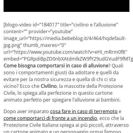
[blogo-video id=”184017″ title=”civilino e l’alluvione”
content=”” provider=”youtube”
image_url=”https://media.bebeblog.it/4/464/hqdefault-
jpg.png” thumb_maxres=”0″
url=”https://www.youtube.com/watch?v=eHI_mRrm0f8″
embed=”PGRpdiBpZD0nbXAtdmlkZW9fY29udGVudF9fMTg0
Come bisogna comportarsi in caso di alluvione
? Quali
sono i comportamenti giusti da adottare e quelli da
evitare per la nostra sicurezza e quella di chi ci sta
vicino? Ecco che
Civilino
, la mascotte della Protezione
Civile, lo spiega alla perfezione in questo cartone
animato perfetto per spiegare l’alluvione ai bambini.
Dopo aver imparato
cosa fare in caso di terremoto
e
come comportarci di fronte a un incendio
, ecco che la
Protezione Civile Italiana spiega ai più piccoli, attraverso
un cartone animato e un personaggio ormai famoso,