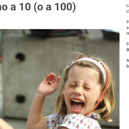
o a 10 (o a 100)
L
c
F
s
m
F
B
A
b