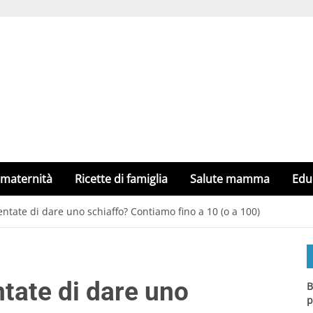
 maternità
Ricette di famiglia
Salute mamma
Edu
tate di dare uno schiaffo? Contiamo fino a 10 (o a 100)
tate di dare uno
B
p