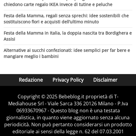
chiedono carte regalo IKEA invece di tutine e peluche
Festa della Mamma, regali senza sprechi: idee sostenibili che
sostituiscono fiori e acquisti dell’ultimo minuto
Festa della Mamma in Italia, la doppia nascita tra Bordighera e
Assisi
Alternative ai succhi confezionati: idee semplici per far bere e
mangiare meglio i bambini
Redazione
Privacy Policy
Disclaimer
Copyright © 2025 Bebeblog.it proprietà di T-
Mediahouse Srl - Viale Sarca 336 20126 Milano - P.Iva
06933670967 - Questo blog non è una testata
giornalistica, in quanto viene aggiornato senza alcuna
periodicità. Non può pertanto considerarsi un prodotto
editoriale ai sensi della legge n. 62 del 07.03.2001