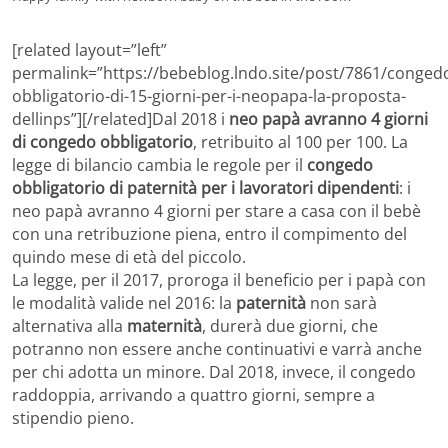
[related layout=”left”
permalink=”https://bebeblog.lndo.site/post/7861/conged
obbligatorio-di-15-giorni-per-i-neopapa-la-proposta-
dellinps”][/related]Dal 2018 i
neo papà avranno 4 giorni
di congedo obbligatorio
, retribuito al 100 per 100. La
legge di bilancio cambia le regole per il
congedo
obbligatorio di paternità per i lavoratori dipendenti
: i
neo papà avranno 4 giorni per stare a casa con il bebè
con una retribuzione piena, entro il compimento del
quindo mese di età del piccolo.
La legge, per il 2017, proroga il beneficio per i papà con
le modalità valide nel 2016: la
paternità
non sarà
alternativa alla
maternità
, durerà due giorni, che
potranno non essere anche continuativi e varrà anche
per chi adotta un minore. Dal 2018, invece, il congedo
raddoppia, arrivando a quattro giorni, sempre a
stipendio pieno.