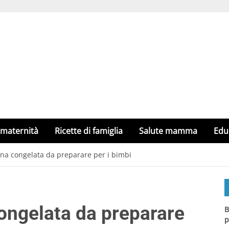
 maternità
Ricette di famiglia
Salute mamma
Edu
ana congelata da preparare per i bimbi
congelata da preparare
B
p