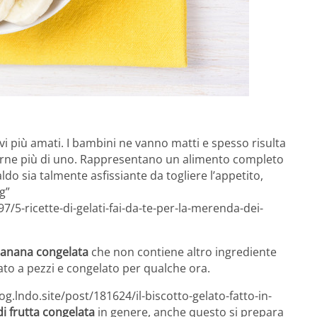
ivi più amati. I bambini ne vanno matti e spesso risulta
giarne più di uno. Rappresentano un alimento completo
do sia talmente asfissiante da togliere l’appetito,
g”
/5-ricette-di-gelati-fai-da-te-per-la-merenda-dei-
banana congelata
che non contiene altro ingrediente
ato a pezzi e congelato per qualche ora.
g.lndo.site/post/181624/il-biscotto-gelato-fatto-in-
di frutta congelata
in genere, anche questo si prepara