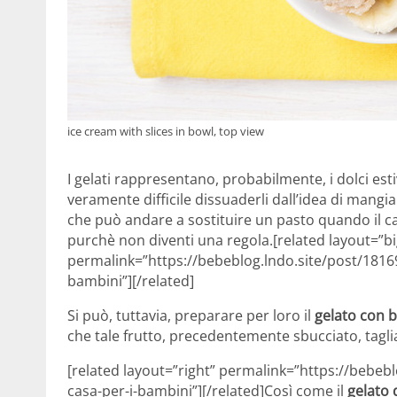
ice cream with slices in bowl, top view
I gelati rappresentano, probabilmente, i dolci est
veramente difficile dissuaderli dall’idea di man
che può andare a sostituire un pasto quando il cal
purchè non diventi una regola.[related layout=”bi
permalink=”https://bebeblog.lndo.site/post/181697
bambini”][/related]
Si può, tuttavia, preparare per loro il
gelato con 
che tale frutto, precedentemente sbucciato, tagli
[related layout=”right” permalink=”https://bebeblo
casa-per-i-bambini”][/related]Così come il
gelato 