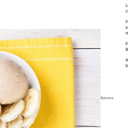
L
c
F
s
m
F
B
A
b
Banana