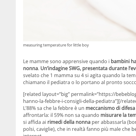
measuring temperature for little boy
Le mamme sono apprensive quando i
bambini ha
nonna
.
Un’indagine SWG, presentata durante l’e
svelato che 1 mamma su 4 si agita quando la temper
chiamano il pediatra o lo portano al pronto socc
[related layout=”big” permalink=”https://bebeblo
hanno-la-febbre-i-consigli-della-pediatra”][/relate
L’88% sa che la febbre è un
meccanismo di difesa
affrontarla: il 59% non sa quando
misurare la te
si affida ai
rimedi della nonna
per abbassarla (bor
polsi, caviglie), che in realtà fanno più male che
internet.