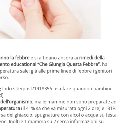
nno la febbre
e si affidano ancora ai
rimedi della
vento educational “Che Giungla Questa Febbre”
, ha
atura sale: già alle prime linee di febbre i genitori
orso.
g.lndo.site/post/191835/cosa-fare-quando-i-bambini-
d]
 dell’organismo
, ma le mamme non sono preparate ad
mperatura
(il 41% sa che va misurata ogni 2 ore) e l’81%
sa del ghiaccio, spugnature con alcol o acqua su testa,
 bene. Inoltre 1 mamma su 2 cerca informazioni su