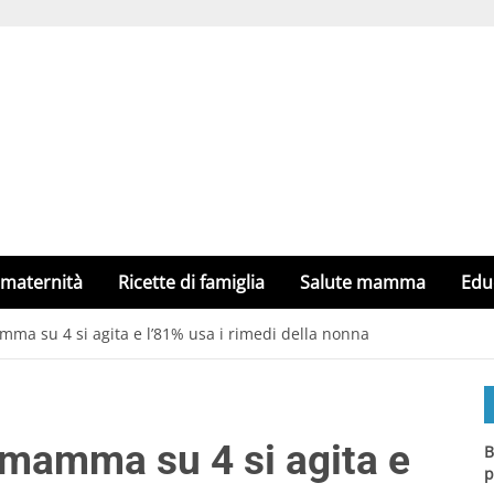
 maternità
Ricette di famiglia
Salute mamma
Edu
ma su 4 si agita e l’81% usa i rimedi della nonna
 mamma su 4 si agita e
B
p