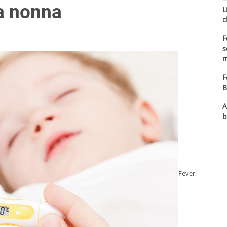
la nonna
L
c
F
s
m
F
B
A
b
Fever,