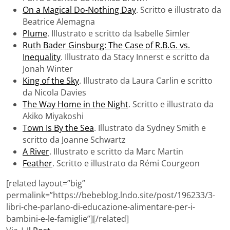
On a Magical Do-Nothing Day
. Scritto e illustrato da
Beatrice Alemagna
Plume
. Illustrato e scritto da Isabelle Simler
Ruth Bader Ginsburg: The Case of R.B.G. vs.
Inequality
. Illustrato da Stacy Innerst e scritto da
Jonah Winter
King of the Sky
. Illustrato da Laura Carlin e scritto
da Nicola Davies
The Way Home in the Night
. Scritto e illustrato da
Akiko Miyakoshi
Town Is By the Sea
. Illustrato da Sydney Smith e
scritto da Joanne Schwartz
A River
. Illustrato e scritto da Marc Martin
Feather
. Scritto e illustrato da Rémi Courgeon
[related layout=”big”
permalink=”https://bebeblog.lndo.site/post/196233/3-
libri-che-parlano-di-educazione-alimentare-per-i-
bambini-e-le-famiglie”][/related]