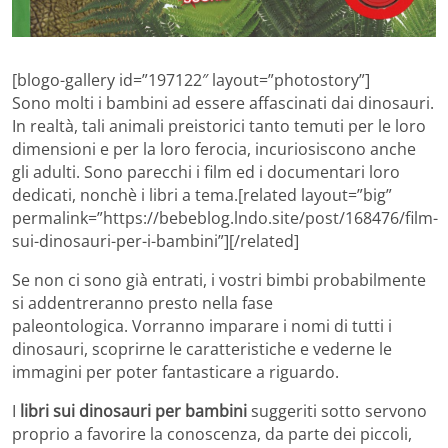
[blogo-gallery id=”197122″ layout=”photostory”]
Sono molti i bambini ad essere affascinati dai dinosauri.
In realtà, tali animali preistorici tanto temuti per le loro
dimensioni e per la loro ferocia, incuriosiscono anche
gli adulti. Sono parecchi i film ed i documentari loro
dedicati, nonchè i libri a tema.[related layout=”big”
permalink=”https://bebeblog.lndo.site/post/168476/film-
sui-dinosauri-per-i-bambini”][/related]
Se non ci sono già entrati, i vostri bimbi probabilmente
si addentreranno presto nella fase
paleontologica. Vorranno imparare i nomi di tutti i
dinosauri, scoprirne le caratteristiche e vederne le
immagini per poter fantasticare a riguardo.
I
libri sui dinosauri per bambini
suggeriti sotto servono
proprio a favorire la conoscenza, da parte dei piccoli,