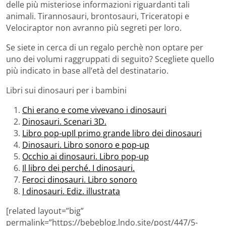
delle più misteriose informazioni riguardanti tali
animali. Tirannosauri, brontosauri, Triceratopi e
Velociraptor non avranno più segreti per loro.
Se siete in cerca di un regalo perchè non optare per
uno dei volumi raggruppati di seguito? Scegliete quello
più indicato in base all’età del destinatario.
Libri sui dinosauri per i bambini
Chi erano e come vivevano i dinosauri
Dinosauri. Scenari 3D.
Libro pop-up
Il primo grande libro dei dinosauri
Dinosauri. Libro sonoro e pop-up
Occhio ai dinosauri. Libro pop-up
Il libro dei perché. I dinosauri.
Feroci dinosauri. Libro sonoro
I dinosauri. Ediz. illustrata
[related layout=”big”
permalink=”https://bebeblog.lndo.site/post/447/5-