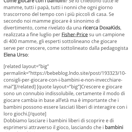
Come giocare con i bambini
? Se lo chiedono tutte le
mamme, tutti i papà, tutti i nonni che ogni giorno
trascorrono del tempo con i più piccoli di casa. Se
secondo noi mamme giocare è sinonimo di
divertimento, come rivelato da una
ricerca DoxaKids
,
realizzata a fine luglio per
Fisher-Price
su un campione
di 400 mamme, gli esperti sottolineano che giocare
serve per crescere, come sottolineato dalla pedagogista
Elena Urso
:
[related layout=”big”
permalink=”https://bebeblog.lndo.site/post/193323/10-
consigli-per-giocare-con-i-bambini-e-non-invecchiare-
mai”][/related] [quote layout=”big”]Crescere e giocare
sono un connubio indissolubile, certamente il modo di
giocare cambia in base all’età ma è importante che i
bambini possono essere lasciati liberi di interagire con i
loro giochi.[/quote]
Dobbiamo lasciare i bambini liberi di scoprire e di
esprimersi attraverso il gioco, lasciando che i
bambini