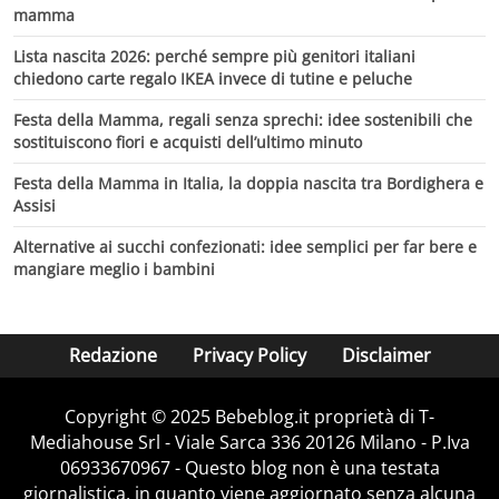
mamma
Lista nascita 2026: perché sempre più genitori italiani
chiedono carte regalo IKEA invece di tutine e peluche
Festa della Mamma, regali senza sprechi: idee sostenibili che
sostituiscono fiori e acquisti dell’ultimo minuto
Festa della Mamma in Italia, la doppia nascita tra Bordighera e
Assisi
Alternative ai succhi confezionati: idee semplici per far bere e
mangiare meglio i bambini
Redazione
Privacy Policy
Disclaimer
Copyright © 2025 Bebeblog.it proprietà di T-
Mediahouse Srl - Viale Sarca 336 20126 Milano - P.Iva
06933670967 - Questo blog non è una testata
giornalistica, in quanto viene aggiornato senza alcuna