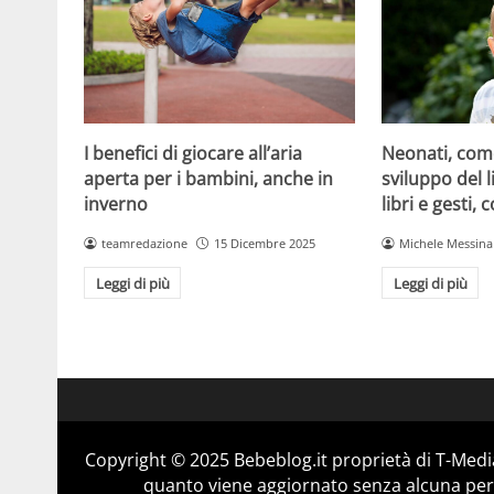
I benefici di giocare all’aria
Neonati, come
aperta per i bambini, anche in
sviluppo del l
inverno
libri e gesti,
teamredazione
15 Dicembre 2025
Michele Messina
Leggi di più
Leggi di più
Copyright © 2025 Bebeblog.it proprietà di T-Media
quanto viene aggiornato senza alcuna perio