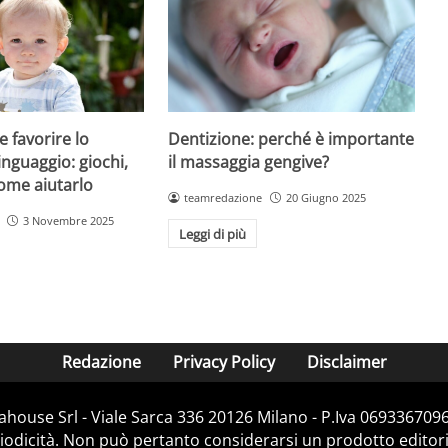
Dentizione: perché è importante
 favorire lo
il massaggia gengive?
inguaggio: giochi,
 come aiutarlo
teamredazione
20 Giugno 2025
3 Novembre 2025
Leggi di più
Redazione
Privacy Policy
Disclaimer
house Srl - Viale Sarca 336 20126 Milano - P.Iva 06933670967
dicità. Non può pertanto considerarsi un prodotto editorial