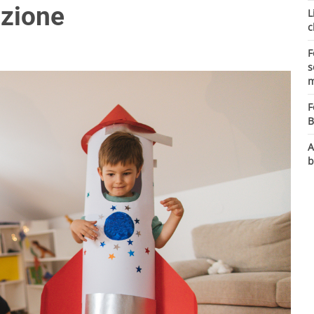
izione
L
c
F
s
m
F
B
A
b