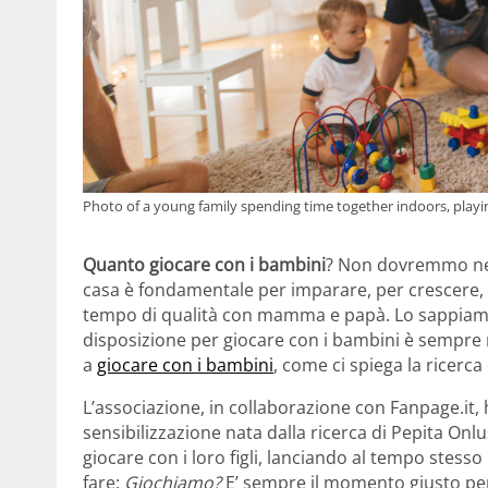
Photo of a young family spending time together indoors, playi
Quanto giocare con i bambini
? Non dovremmo nemm
casa è fondamentale per imparare, per crescere, 
tempo di qualità con mamma e papà. Lo sappiamo,
disposizione per giocare con i bambini è sempre
a
giocare con i bambini
, come ci spiega la ricerca
L’associazione, in collaborazione con Fanpage.it,
sensibilizzazione nata dalla ricerca di Pepita Onl
giocare con i loro figli, lanciando al tempo st
fare:
Giochiamo?
E’ sempre il momento giusto per