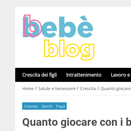
Crescita dei figli
Intrattenimento
Lavoro e
/
/
/
Home
Salute e benessere
Crescita
Quanto giocare
Crescita
Giochi
Papà
Quanto giocare con i 