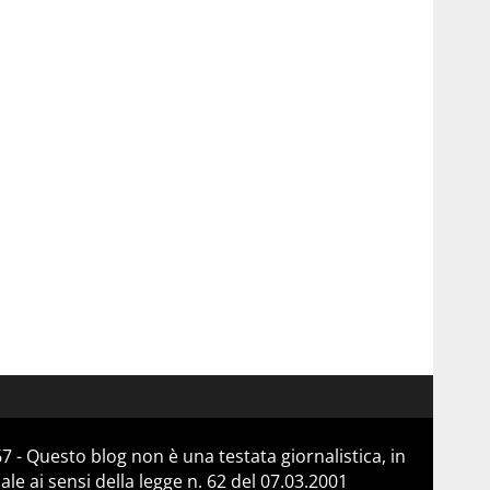
 - Questo blog non è una testata giornalistica, in
e ai sensi della legge n. 62 del 07.03.2001