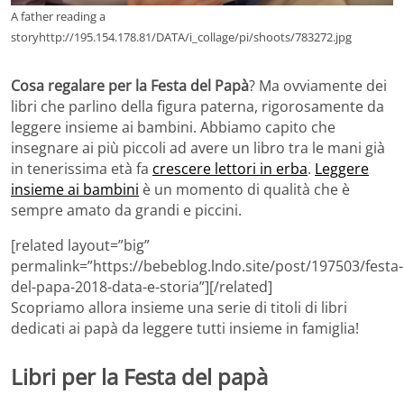
A father reading a
storyhttp://195.154.178.81/DATA/i_collage/pi/shoots/783272.jpg
Cosa regalare per la Festa del Papà
? Ma ovviamente dei
libri che parlino della figura paterna, rigorosamente da
leggere insieme ai bambini. Abbiamo capito che
insegnare ai più piccoli ad avere un libro tra le mani già
in tenerissima età fa
crescere lettori in erba
.
Leggere
insieme ai bambini
è un momento di qualità che è
sempre amato da grandi e piccini.
[related layout=”big”
permalink=”https://bebeblog.lndo.site/post/197503/festa-
del-papa-2018-data-e-storia”][/related]
Scopriamo allora insieme una serie di titoli di libri
dedicati ai papà da leggere tutti insieme in famiglia!
Libri per la Festa del papà