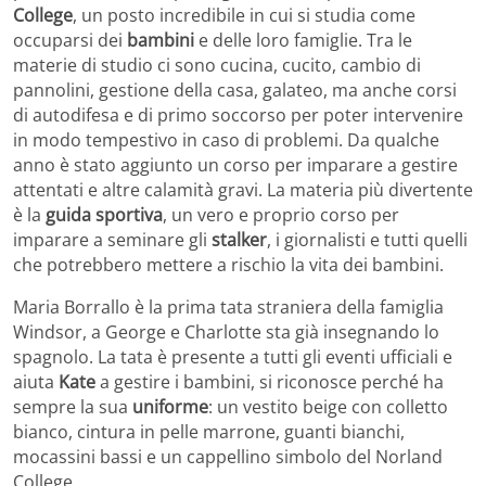
College
, un posto incredibile in cui si studia come
occuparsi dei
bambini
e delle loro famiglie. Tra le
materie di studio ci sono cucina, cucito, cambio di
pannolini, gestione della casa, galateo, ma anche corsi
di autodifesa e di primo soccorso per poter intervenire
in modo tempestivo in caso di problemi. Da qualche
anno è stato aggiunto un corso per imparare a gestire
attentati e altre calamità gravi. La materia più divertente
è la
guida sportiva
, un vero e proprio corso per
imparare a seminare gli
stalker
, i giornalisti e tutti quelli
che potrebbero mettere a rischio la vita dei bambini.
Maria Borrallo è la prima tata straniera della famiglia
Windsor, a George e Charlotte sta già insegnando lo
spagnolo. La tata è presente a tutti gli eventi ufficiali e
aiuta
Kate
a gestire i bambini, si riconosce perché ha
sempre la sua
uniforme
: un vestito beige con colletto
bianco, cintura in pelle marrone, guanti bianchi,
mocassini bassi e un cappellino simbolo del Norland
College.