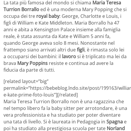
La tata più famosa del mondo si chiama
Maria Teresa
Turrion Borrallo
ed è una moderna Mary Popping che si
occupa dei tre
royal baby
: George, Charlotte e Louis, i
figli di William e Kate Middleton. Maria Borrallo ha 47
anni e abita a Kensington Palace insieme alla famiglia
reale, è stata assunta da Kate e William 5 anni fa,
quando George aveva solo 8 mesi. Nonostante nel
frattempo siano arrivati altri due
figli
, è rimasta solo lei
a occuparsi dei bambini: il
lavoro
si è triplicato ma lei da
brava
Mary Poppins
resiste e continua ad avere la
fiducia da parte di tutti.
[related layout=”big”
permalink=”https://bebeblog.lndo.site/post/199163/willia
e-kate-prime-foto-louis”][/related]
Maria Teresa Turrion Borrallo non è una ragazzina che
nel tempo libero fa la baby sitter per arrotondare, è una
vera professionista e ha studiato per poter diventare
una tata di livello. Si è laureata in Pedagogia in
Spagna
e
poi ha studiato alla prestigiosa scuola per tate
Norland