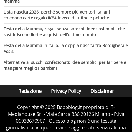
mamma
Lista nascita 2026: perché sempre più genitori italiani
chiedono carte regalo IKEA invece di tutine e peluche
Festa della Mamma, regali senza sprechi: idee sostenibili che
sostituiscono fiori e acquisti dell’ultimo minuto
Festa della Mamma in Italia, la doppia nascita tra Bordighera e
Assisi
Alternative ai succhi confezionati: idee semplici per far bere e
mangiare meglio i bambini
Redazione
Privacy Policy
Disclaimer
Copyright © 2025 Bebeblog.it proprietà di T-
Mediahouse Srl - Viale Sarca 336 20126 Milano - P.Iva
06933670967 - Questo blog non è una testata
giornalistica, in quanto viene aggiornato senza alcuna