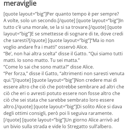
meraviglie
[quote layout=”big”]Per quanto tempo è per sempre?
A volte, solo un secondo.[/quote] [quote layout=”big”]In
tutto c’è una morale, se la si sa trovare.[/quote] [quote
layout=”big”]E se smettesse di sognare di te, dove credi
che saresti?[/quote] [quote layout=”big”]“Ma io non
voglio andare fra i matti” osservò Alice.
“Be’, non hai altra scelta” disse il Gatto. “Qui siamo tutti
matti. Io sono matto. Tu sei matta.”
“Come lo sai che sono matta?” disse Alice.
“Per forza,” disse il Gatto, “altrimenti non saresti venuta
qui.”[/quote] [quote layout=”big”]Non credere mai di
essere altro che ciò che potrebbe sembrare ad altri che
ciò che eri o avresti potuto essere non fosse altro che
ciò che sei stata che sarebbe sembrato loro essere
altro.[/quote] [quote layout=”big”]Di solito Alice si dava
degli ottimi consigli, però poi li seguiva raramente.
[/quote] [quote layout=”big”]Un giorno Alice arrivò ad
un bivio sulla strada e vide lo Stregatto sull’albero.