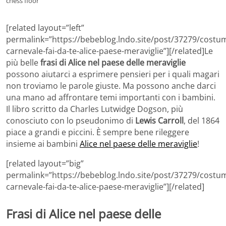
chess floor
[related layout=”left”
permalink=”https://bebeblog.lndo.site/post/37279/costum
carnevale-fai-da-te-alice-paese-meraviglie”][/related]Le
più belle
frasi di Alice nel paese delle meraviglie
possono aiutarci a esprimere pensieri per i quali magari
non troviamo le parole giuste. Ma possono anche darci
una mano ad affrontare temi importanti con i bambini.
Il libro scritto da Charles Lutwidge Dogson, più
conosciuto con lo pseudonimo di
Lewis Carroll
, del 1864
piace a grandi e piccini. È sempre bene rileggere
insieme ai bambini
Alice nel paese delle meraviglie
!
[related layout=”big”
permalink=”https://bebeblog.lndo.site/post/37279/costum
carnevale-fai-da-te-alice-paese-meraviglie”][/related]
Frasi di Alice nel paese delle