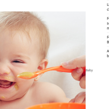
L
c
F
s
m
F
B
A
b
Baby