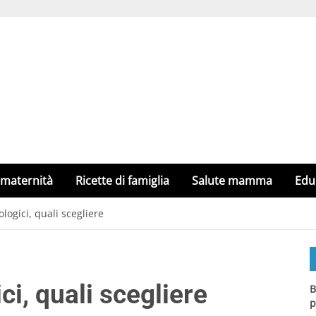
 maternità
Ricette di famiglia
Salute mamma
Edu
logici, quali scegliere
i, quali scegliere
B
p