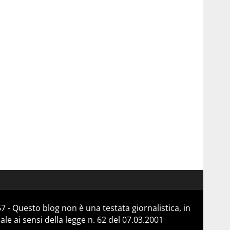
 - Questo blog non è una testata giornalistica, in
e ai sensi della legge n. 62 del 07.03.2001