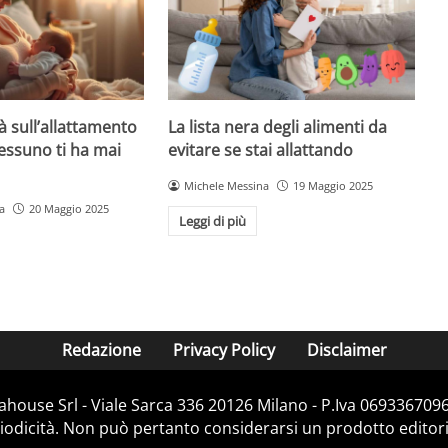
à sull’allattamento
La lista nera degli alimenti da
essuno ti ha mai
evitare se stai allattando
Michele Messina
19 Maggio 2025
a
20 Maggio 2025
Leggi di più
Redazione
Privacy Policy
Disclaimer
house Srl - Viale Sarca 336 20126 Milano - P.Iva 06933670967
dicità. Non può pertanto considerarsi un prodotto editorial