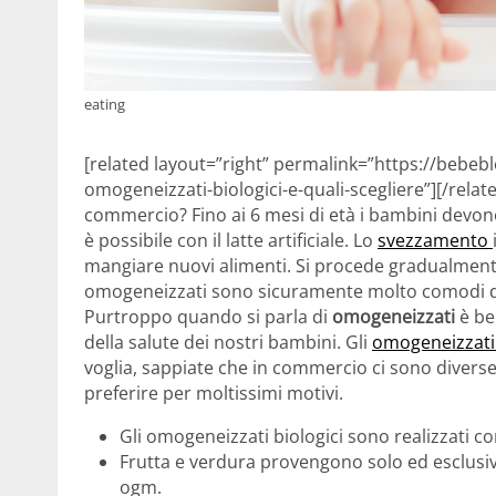
eating
[related layout=”right” permalink=”https://bebeb
omogeneizzati-biologici-e-quali-scegliere”][/relat
commercio? Fino ai 6 mesi di età i bambini devon
è possibile con il latte artificiale. Lo
svezzamento
mangiare nuovi alimenti. Si procede gradualmente,
omogeneizzati sono sicuramente molto comodi da
Purtroppo quando si parla di
omogeneizzati
è be
della salute dei nostri bambini. Gli
omogeneizzati 
voglia, sappiate che in commercio ci sono divers
preferire per moltissimi motivi.
Gli omogeneizzati biologici sono realizzati co
Frutta e verdura provengono solo ed esclusiva
ogm.