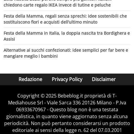
chiedono carte regalo IKEA invece di tutine e peluche
Festa della Mamma, regali senza sprechi: idee sostenibili che
sostituiscono fiori e acquisti dell’ultimo minuto
Festa della Mamma in Italia, la doppia nascita tra Bordighera e
Assisi
Alternative ai succhi confezionati: idee semplici per far bere e
mangiare meglio i bambini
Redazione
Privacy Policy
Disclaimer
Copyright © 2025 Bebeblog.it proprietà di T-
Mediahouse Srl - Viale Sarca 336 20126 Milano - P.Iva
06933670967 - Questo blog non è una testata
giornalistica, in quanto viene aggiornato senza alcuna
periodicità. Non può pertanto considerarsi un prodotto
editoriale ai sensi della legge n. 62 del 07.03.2001