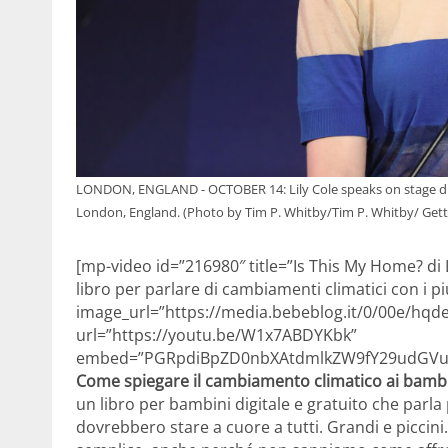
LONDON, ENGLAND - OCTOBER 14: Lily Cole speaks on stage dur
London, England. (Photo by Tim P. Whitby/Tim P. Whitby/ Gett
[mp-video id=”216980″ title=”Is This My Home? di L
libro per parlare di cambiamenti climatici con i p
image_url=”https://media.bebeblog.it/0/00e/hqd
url=”https://youtu.be/W1x7ABDYKbk”
embed=”PGRpdiBpZD0nbXAtdmlkZW9fY29udGVud
Come spiegare il cambiamento climatico ai bamb
un libro per bambini digitale e gratuito che parl
dovrebbero stare a cuore a tutti. Grandi e piccin