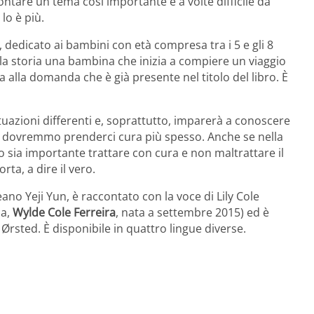
are un tema così importante e a volte difficile da
o è più.
, dedicato ai bambini con età compresa tra i 5 e gli 8
lla storia una bambina che inizia a compiere un viaggio
 alla domanda che è già presente nel titolo del libro. È
ituazioni differenti e, soprattutto, imparerà a conoscere
uale dovremmo prenderci cura più spesso. Anche se nella
 sia importante trattare con cura e non maltrattare il
rta, a dire il vero.
reano Yeji Yun, è raccontato con la voce di Lily Cole
na,
Wylde Cole Ferreira
, nata a settembre 2015) ed è
Ørsted. È disponibile in quattro lingue diverse.