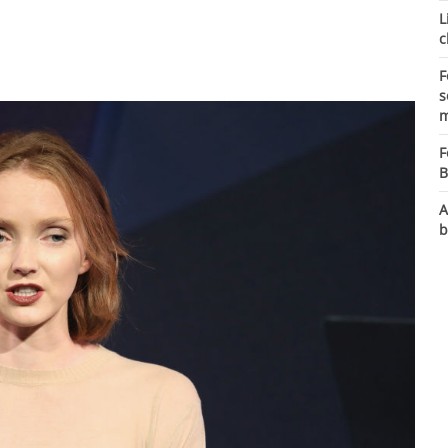
L
c
F
s
m
F
B
A
b