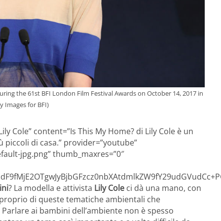
ing the 61st BFI London Film Festival Awards on October 14, 2017 in
y Images for BFI)
ily Cole” content=”Is This My Home? di Lily Cole è un
iù piccoli di casa.” provider=”youtube”
efault-jpg.png” thumb_maxres=”0″
F9fMjE2OTgwJyBjbGFzcz0nbXAtdmlkZW9fY29udGVudCc+P
ini
? La modella e attivista
Lily Cole
ci dà una mano, con
a proprio di queste tematiche ambientali che
i. Parlare ai bambini dell’ambiente non è spesso