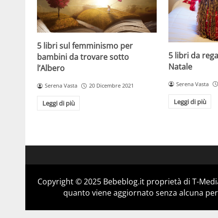
5 libri sul femminismo per
5 libri da reg
bambini da trovare sotto
Natale
l’Albero
Serena Vasta
Serena Vasta
20 Dicembre 2021
Leggi di più
Leggi di più
Copyright © 2025 Bebeblog.it proprietà di T-Media
quanto viene aggiornato senza alcuna perio