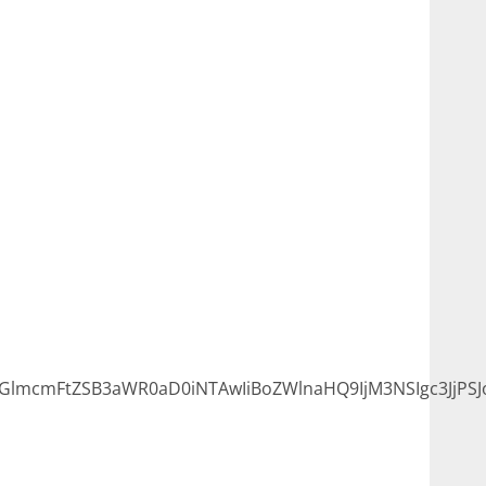
GlmcmFtZSB3aWR0aD0iNTAwIiBoZWlnaHQ9IjM3NSIgc3JjP