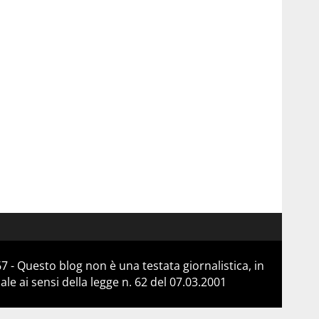
 - Questo blog non è una testata giornalistica, in
e ai sensi della legge n. 62 del 07.03.2001