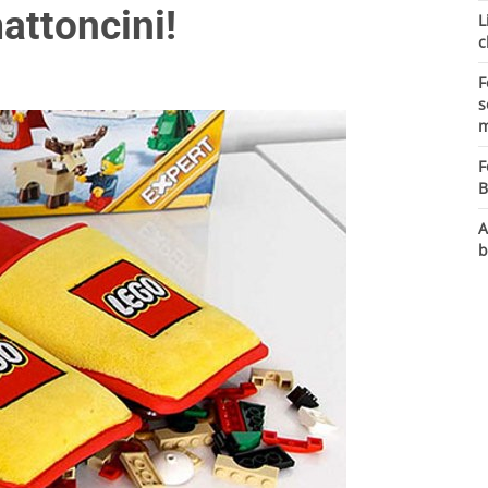
mattoncini!
L
c
F
s
m
F
B
A
b