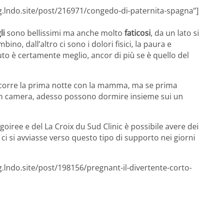
g.lndo.site/post/216971/congedo-di-paternita-spagna”]
gli
sono bellissimi ma anche molto
faticosi
, da un lato si
ino, dall’altro ci sono i dolori fisici, la paura e
uto è certamente meglio, ancor di più se è quello del
ascorre la prima notte con la mamma, ma se prima
 in camera, adesso possono dormire insieme sui un
goiree e del La Croix du Sud Clinic è possibile avere dei
a ci si avviasse verso questo tipo di supporto nei giorni
g.lndo.site/post/198156/pregnant-il-divertente-corto-