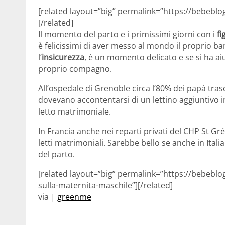
[related layout=”big” permalink=”https://bebeblo
[/related]
Il momento del parto e i primissimi giorni con i
fi
è felicissimi di aver messo al mondo il proprio bamb
l’
insicurezza
, è un momento delicato e se si ha ai
proprio compagno.
All’ospedale di Grenoble circa l’80% dei papà tr
dovevano accontentarsi di un lettino aggiuntivo
letto matrimoniale.
In Francia anche nei reparti privati del CHP St Gré
letti matrimoniali. Sarebbe bello se anche in Itali
del parto.
[related layout=”big” permalink=”https://bebeblo
sulla-maternita-maschile”][/related]
via |
greenme