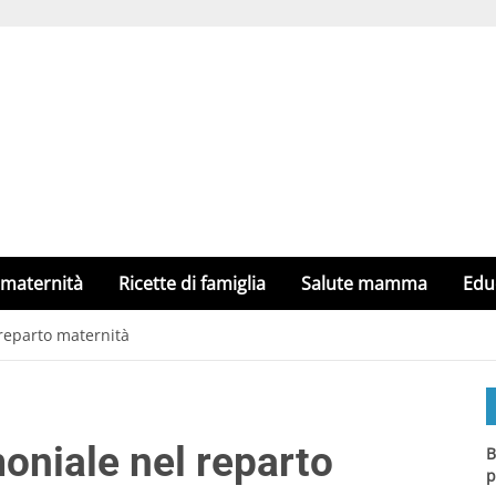
 maternità
Ricette di famiglia
Salute mamma
Edu
 reparto maternità
oniale nel reparto
B
p