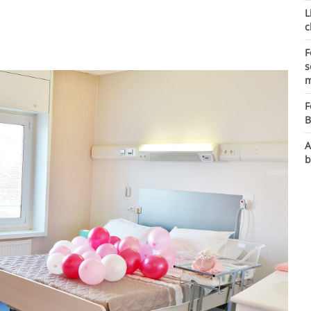
L
c
F
s
m
F
B
A
b