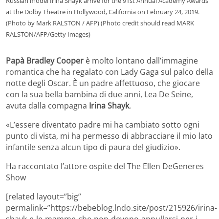
Russian model Irina Shayk arrive for the 91st Annual Academy Awards
at the Dolby Theatre in Hollywood, California on February 24, 2019.
(Photo by Mark RALSTON / AFP) (Photo credit should read MARK
RALSTON/AFP/Getty Images)
Papà Bradley Cooper
è molto lontano dall’immagine
romantica che ha regalato con Lady Gaga sul palco della
notte degli Oscar. È un padre affettuoso, che giocare
con la sua bella bambina di due anni, Lea De Seine,
avuta dalla compagna
Irina Shayk
.
«L’essere diventato padre mi ha cambiato sotto ogni
punto di vista, mi ha permesso di abbracciare il mio lato
infantile senza alcun tipo di paura del giudizio».
Ha raccontato l’attore ospite del The Ellen DeGeneres
Show
[related layout=”big”
permalink=”https://bebeblog.lndo.site/post/215926/irina-
shayk-e-le-mamme-che-non-devono-annullarsi-per-i-