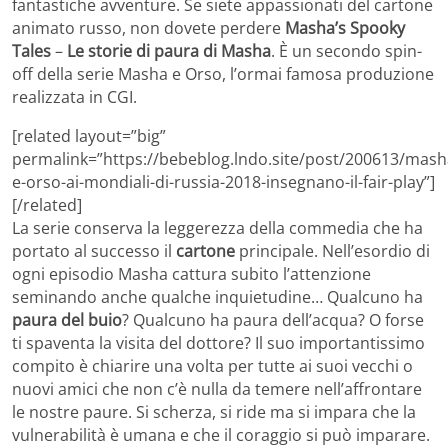
fantastiche avventure. Se siete appassionati del cartone
animato russo, non dovete perdere
Masha’s Spooky
Tales
–
Le storie di paura di Masha
. È un secondo spin-
off della serie Masha e Orso, l’ormai famosa produzione
realizzata in CGI.
[related layout=”big”
permalink=”https://bebeblog.lndo.site/post/200613/mash
e-orso-ai-mondiali-di-russia-2018-insegnano-il-fair-play”]
[/related]
La serie conserva la leggerezza della commedia che ha
portato al successo il
cartone
principale. Nell’esordio di
ogni episodio Masha cattura subito l’attenzione
seminando anche qualche inquietudine… Qualcuno ha
paura del buio
? Qualcuno ha paura dell’acqua? O forse
ti spaventa la visita del dottore? Il suo importantissimo
compito è chiarire una volta per tutte ai suoi vecchi o
nuovi amici che non c’è nulla da temere nell’affrontare
le nostre paure. Si scherza, si ride ma si impara che la
vulnerabilità è umana e che il coraggio si può imparare.