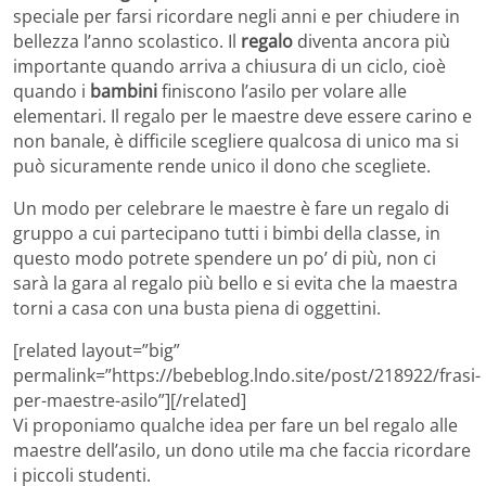
speciale per farsi ricordare negli anni e per chiudere in
bellezza l’anno scolastico. Il
regalo
diventa ancora più
importante quando arriva a chiusura di un ciclo, cioè
quando i
bambini
finiscono l’asilo per volare alle
elementari. Il regalo per le maestre deve essere carino e
non banale, è difficile scegliere qualcosa di unico ma si
può sicuramente rende unico il dono che scegliete.
Un modo per celebrare le maestre è fare un regalo di
gruppo a cui partecipano tutti i bimbi della classe, in
questo modo potrete spendere un po’ di più, non ci
sarà la gara al regalo più bello e si evita che la maestra
torni a casa con una busta piena di oggettini.
[related layout=”big”
permalink=”https://bebeblog.lndo.site/post/218922/frasi-
per-maestre-asilo”][/related]
Vi proponiamo qualche idea per fare un bel regalo alle
maestre dell’asilo, un dono utile ma che faccia ricordare
i piccoli studenti.