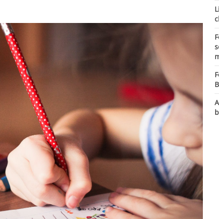
L
c
F
s
m
F
B
A
b