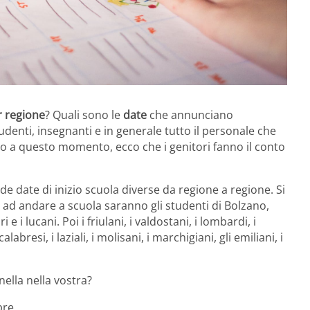
r regione
? Quali sono le
date
che annunciano
udenti, insegnanti e in generale tutto il personale che
o a questo momento, ecco che i genitori fanno il conto
e date di inizio scuola diverse da regione a regione. Si
i ad andare a scuola saranno gli studenti di Bolzano,
e i lucani. Poi i friulani, i valdostani, i lombardi, i
calabresi, i laziali, i molisani, i marchigiani, gli emiliani, i
ella nella vostra?
bre