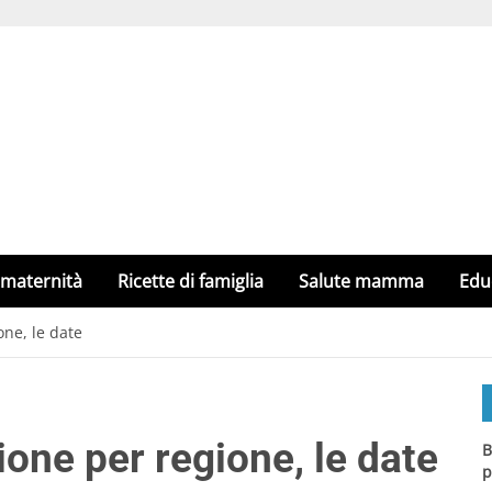
 maternità
Ricette di famiglia
Salute mamma
Edu
one, le date
ione per regione, le date
B
p