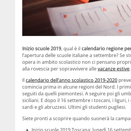
Inizio scuole 2019
, qual è il
calendario regione pe
l’apertura delle scuole italiane a settembre? Se st
opera in ambito scolastico non ci pensano propri
alla rovescia per sopravvivere alle
vacanze estive
.
Il
calendario dell’anno scolastico 2019-2020
preved
comincia prima in alcune regioni del Nord. I prim
seguiti da quelli piemontesi. A seguire poi gli umbri 
siciliani. E dopo il 16 settembre i toscani, i liguri, i 
sardi e gli abruzzesi. Ultimi gli studenti pugliesi.
Siete pronti a scoprire quando suonerà la campan
Inizio scuole 2019 Toscana: lunedì 16 settem