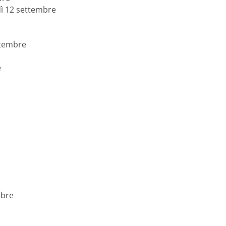
edì 12 settembre
ttembre
e
mbre