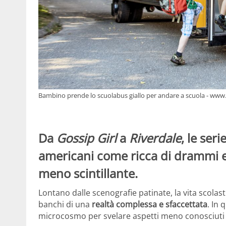
Bambino prende lo scuolabus giallo per andare a scuola - www
Da
Gossip Girl
a
Riverdale
, le seri
americani come ricca di drammi e
meno scintillante.
Lontano dalle scenografie patinate, la vita scolastica
banchi di una
realtà complessa e sfaccettata
. In 
microcosmo per svelare aspetti meno conosciuti 