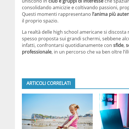
uniscono in
club e gruppi di interesse
che spaziano
consolidando amicizie e coltivando passioni, pro
Questi momenti rappresentano
l’anima più auten
il proprio spazio.
La realtà delle high school americane si discosta
spesso proposta sui grandi schermi, sebbene alcuni 
infatti, confrontarsi quotidianamente con
sfide
,
s
professionale
, in un percorso che va ben oltre l’
ARTICOLI CORRELATI