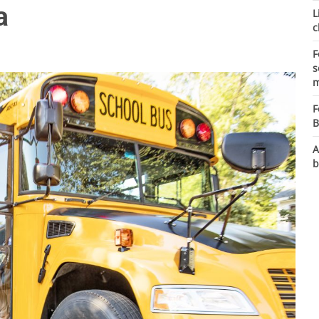
a
L
c
F
s
m
F
B
A
b