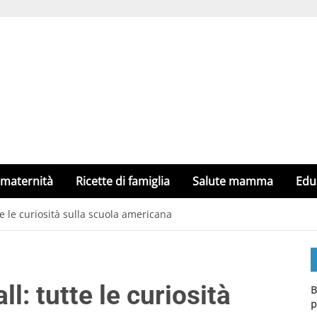
 maternità
Ricette di famiglia
Salute mamma
Edu
te le curiosità sulla scuola americana
ll: tutte le curiosità
B
p