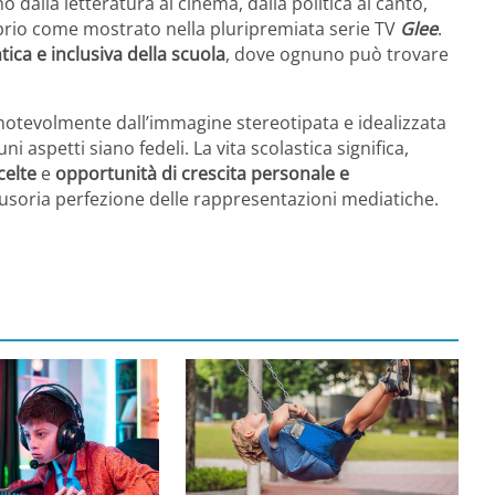
 dalla letteratura al cinema, dalla politica al canto,
prio come mostrato nella pluripremiata serie TV
Glee
.
tica e inclusiva della scuola
, dove ognuno può trovare
 notevolmente dall’immagine stereotipata e idealizzata
aspetti siano fedeli. La vita scolastica significa,
celte
e
opportunità di crescita personale e
illusoria perfezione delle rappresentazioni mediatiche.