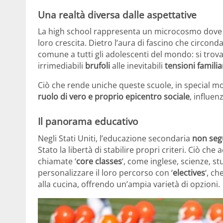
Una realtà diversa dalle aspettative
La high school rappresenta un microcosmo dove gl
loro crescita. Dietro l’aura di fascino che circonda 
comune a tutti gli adolescenti del mondo: si trov
irrimediabili
brufoli
alle inevitabili
tensioni familia
Ciò che rende uniche queste scuole, in special mod
ruolo di vero e proprio epicentro sociale
, influen
Il panorama educativo
Negli Stati Uniti, l’educazione secondaria
non segu
Stato la libertà di stabilire propri criteri. Ciò ch
chiamate ‘
core classes
‘, come inglese, scienze, st
personalizzare il loro percorso con ‘
electives
‘, ch
alla cucina, offrendo un’ampia varietà di opzioni.