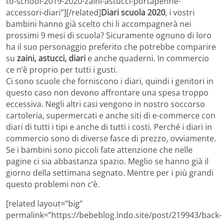
to-school-2019-2020-zaini-astucci-portapenne-
accessori-diari”][/related]
Diari scuola 2020
, i vostri
bambini hanno già scelto chi li accompagnerà nei
prossimi 9 mesi di scuola? Sicuramente ognuno di loro
ha il suo personaggio preferito che potrebbe comparire
su
zaini, astucci, diari
e anche quaderni. In commercio
ce n’è proprio per tutti i gusti.
Ci sono scuole che forniscono i diari, quindi i genitori in
questo caso non devono affrontare una spesa troppo
eccessiva. Negli altri casi vengono in nostro soccorso
cartoleria, supermercati e anche siti di e-commerce con
diari di tutti i tipi e anche di tutti i costi. Perché i diari in
commercio sono di diverse fasce di prezzo, ovviamente.
Se i bambini sono piccoli fate attenzione che nelle
pagine ci sia abbastanza spazio. Meglio se hanno già il
giorno della settimana segnato. Mentre per i più grandi
questo problemi non c’è.
[related layout=”big”
permalink=”https://bebeblog.lndo.site/post/219943/back-