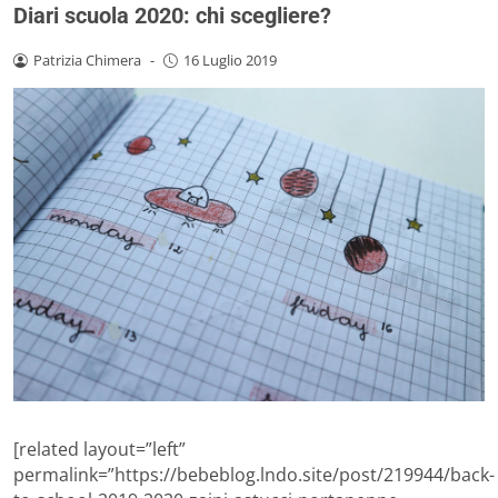
Diari scuola 2020: chi scegliere?
Patrizia Chimera
-
16 Luglio 2019
[related layout=”left”
permalink=”https://bebeblog.lndo.site/post/219944/back-