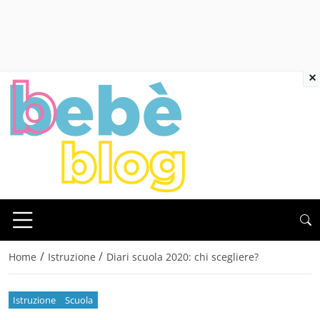
×
/
/
Home
Istruzione
Diari scuola 2020: chi scegliere?
Istruzione
Scuola