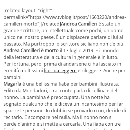
[related layout=”right”
permalink=”https://www.tvblog.it/post/1663220/andrea-
camilleri-morto”][/related]
Andrea Camilleri
è stato un
grande scrittore, un intellettuale come pochi, un uomo
unico nel nostro paese. È un dispiacere parlare di lui al
passato. Ma purtroppo lo scrittore siciliano non c’è più.
Andrea Camilleri è morto
il 17 luglio 2019. E il mondo
della letteratura e della cultura in generale è in lutto.
Per fortuna, però, prima di andarsene ci ha lasciato in
eredità moltissimi
libri da leggere
e rileggere. Anche per
bambini.
Magarìa
è una bellissima fiaba per bambini illustrata.
Edito da Mondadori, il racconto parla di Lullina e del
nonno. La bambina è preoccupata. Una notte ha
sognato qualcuno che le diceva un incantesimo per far
sparire le persone. In dubbio se provarlo o no, decide di
recitarlo. E scompare nel nulla. Ma il nonno non si
perde d’animo e si mette a cercarla. Una fiaba con tre