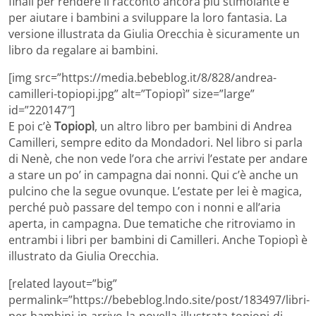
finali per rendere il racconto ancora più stimolante e
per aiutare i bambini a sviluppare la loro fantasia. La
versione illustrata da Giulia Orecchia è sicuramente un
libro da regalare ai bambini.
[img src=”https://media.bebeblog.it/8/828/andrea-
camilleri-topiopi.jpg” alt=”Topiopì” size=”large”
id=”220147″]
E poi c’è
Topiopì
, un altro libro per bambini di Andrea
Camilleri, sempre edito da Mondadori. Nel libro si parla
di Nenè, che non vede l’ora che arrivi l’estate per andare
a stare un po’ in campagna dai nonni. Qui c’è anche un
pulcino che la segue ovunque. L’estate per lei è magica,
perché può passare del tempo con i nonni e all’aria
aperta, in campagna. Due tematiche che ritroviamo in
entrambi i libri per bambini di Camilleri. Anche Topiopì è
illustrato da Giulia Orecchia.
[related layout=”big”
permalink=”https://bebeblog.lndo.site/post/183497/libri-