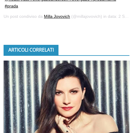
#prada
Un post condiviso da
Milla Jovovich
(@millajovovich) in data:
2 Set 2019 alle ore 12:24 PDT
ARTICOLI CORRELATI