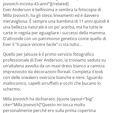
jovovich-incinta-43-anni”][/related]
Ever Anderson è bellissima e sembra la fotocopia di
Milla Jovovich, ha gli stessi lineamenti ed è davvero
meravigliosa. È sempre una bambina di 11 anni quindi è
una bellezza naturale e un po’ acerba, ma ha tutte le
carte in regola per eguagliare i successi della mamma.
D’altronde con un patrimonio genetico come quello di
Ever il “ti piace vincere facile” ci sta tutto…
Quello per Jalouse è il primo servizio fotografico
professionale di Ever Anderson, la troviamo seduta su
un’altalena avvolta da un maxi dress bianco a camicia
impreziosito da decorazioni floreali. Completa il look
con delle sneakers oversize bianche e nere. Sguardo
malinconico, capelli arruffatti e occhi che bucano lo
schermo.
Milla Jovovich ha dichiarato: [quote layout=”big”
cite=”Milla Jovovich]”Questo mi tocca molto
personalmente perché ero sulla prima copertina