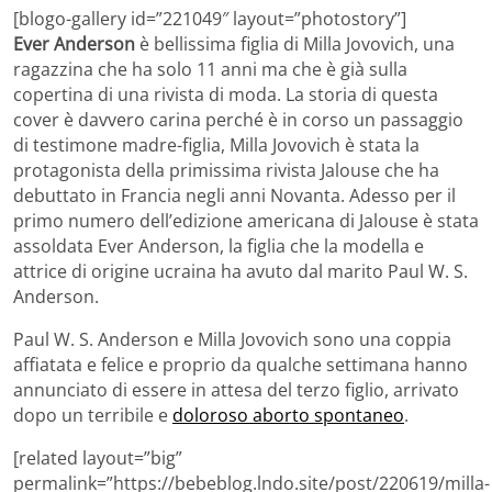
[blogo-gallery id=”221049″ layout=”photostory”]
Ever Anderson
è bellissima figlia di Milla Jovovich, una
ragazzina che ha solo 11 anni ma che è già sulla
copertina di una rivista di moda. La storia di questa
cover è davvero carina perché è in corso un passaggio
di testimone madre-figlia, Milla Jovovich è stata la
protagonista della primissima rivista Jalouse che ha
debuttato in Francia negli anni Novanta. Adesso per il
primo numero dell’edizione americana di Jalouse è stata
assoldata Ever Anderson, la figlia che la modella e
attrice di origine ucraina ha avuto dal marito Paul W. S.
Anderson.
Paul W. S. Anderson e Milla Jovovich sono una coppia
affiatata e felice e proprio da qualche settimana hanno
annunciato di essere in attesa del terzo figlio, arrivato
dopo un terribile e
doloroso aborto spontaneo
.
[related layout=”big”
permalink=”https://bebeblog.lndo.site/post/220619/milla-