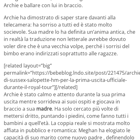
Archie e ballare con lui in braccio.
Archie ha dimostrato di saper stare davanti alla
telecamera: ha sorriso a tutti ed è stato molto
socievole. Sua madre lo ha definita un’anima antica, che
in realtà la traduzione non letterale avrebbe dovuto
voler dire che è una vecchia volpe, perché i sorrisi del
bimbo erano indirizzati soprattutto alle ragazze.
[related layout=”big”
permalink=”https://bebeblog.lndo.site/post/221475/archi
di-sussex-salopette-hm-per-la-prima-uscita-ufficiale-
durante-il-royal-tour”][/related]
Archie è stato calmo e attento durante la sua prima
uscita mentre sorrideva ai suoi ospiti e giocava in
braccio a sua
madre
. Ha solo cercato più volte di
mettersi dritto, puntando i piedini, come fanno tutti i
bambini a quell’età. La coppia reale si mostrata molto
affiata in pubblico e romantica: Meghan ha elogiato le
capacità di suo marito come nuovo padre , definendolo