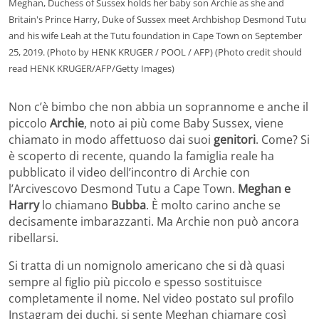
Meghan, Duchess of Sussex holds her baby son Archie as she and
Britain's Prince Harry, Duke of Sussex meet Archbishop Desmond Tutu
and his wife Leah at the Tutu foundation in Cape Town on September
25, 2019. (Photo by HENK KRUGER / POOL / AFP) (Photo credit should
read HENK KRUGER/AFP/Getty Images)
Non c’è bimbo che non abbia un soprannome e anche il
piccolo
Archie
, noto ai più come Baby Sussex, viene
chiamato in modo affettuoso dai suoi
genitori
. Come? Si
è scoperto di recente, quando la famiglia reale ha
pubblicato il video dell’incontro di Archie con
l’Arcivescovo Desmond Tutu a Cape Town.
Meghan e
Harry
lo chiamano
Bubba
. È molto carino anche se
decisamente imbarazzanti. Ma Archie non può ancora
ribellarsi.
Si tratta di un nomignolo americano che si dà quasi
sempre al figlio più piccolo e spesso sostituisce
completamente il nome. Nel video postato sul profilo
Instagram dei duchi, si sente Meghan chiamare così