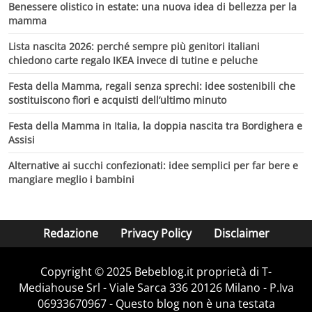
Benessere olistico in estate: una nuova idea di bellezza per la
mamma
Lista nascita 2026: perché sempre più genitori italiani
chiedono carte regalo IKEA invece di tutine e peluche
Festa della Mamma, regali senza sprechi: idee sostenibili che
sostituiscono fiori e acquisti dell’ultimo minuto
Festa della Mamma in Italia, la doppia nascita tra Bordighera e
Assisi
Alternative ai succhi confezionati: idee semplici per far bere e
mangiare meglio i bambini
Redazione
Privacy Policy
Disclaimer
Copyright © 2025 Bebeblog.it proprietà di T-
Mediahouse Srl - Viale Sarca 336 20126 Milano - P.Iva
06933670967 - Questo blog non è una testata