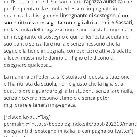
dell’Istituto d’arte di Sassari, è una
ragazza autistica
che
per frequentare la scuola ed essere impegnata in
qualcosa ha bisogno dell’
insegnante di sostegno
, è
un
suo diritto essere seguita come gli altri alunni
. A
Sassari
,
nella scuola della ragazza, non è ancora stato nominato
un insegnante di sostegno e quindi lei resta seduta nel
suo banco senza fare nulla e senza nessuno che la
segue e la tiene impegnata con esercizi e attività adatte
a lei. Al massimo le danno un figlio e le dicono di
disegnare qualcosa…
La mamma di Federica si è stufata di questa situazione
e l’ha
ritirata da scuola
, non è giusto che la figlia stia
quattro ore a guardare gli altri studenti senza fare nulla,
senza ricevere nessuno stimolo e senza poter
migliorare e tenersi impegnata.
[related layout=”big”
permalink=”https://bebeblog.lndo.site/post/202368/man
insegnanti-di-sostegno-in-italia-la-campagna-su-twitter”]