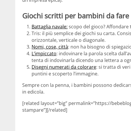
Giochi scritti per bambini da far
Battaglia navale:
scopo del gioco? Affondare tu
Tris: il più semplice dei giochi su carta. Consi
orizzontale, verticale o diagonale.
Nomi, cose, città
: non ha bisogno di spiegazi
L’impiccato
: indovinare la parola scelta dall
tenta di indovinarla dicendo una lettera a og
Disegni numerati da colorare
: si tratta di ve
puntini e scoperto l’immagine.
Sempre con la penna, i bambini possono dedicarsi 
in edicola.
[related layout=”big” permalink=”https://bebeblo
stampare”][/related]