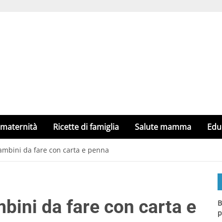
 maternità
Ricette di famiglia
Salute mamma
Edu
 bambini da fare con carta e penna
mbini da fare con carta e
B
p