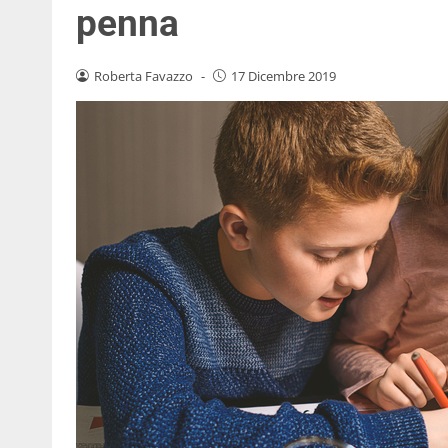
penna
Roberta Favazzo
-
17 Dicembre 2019