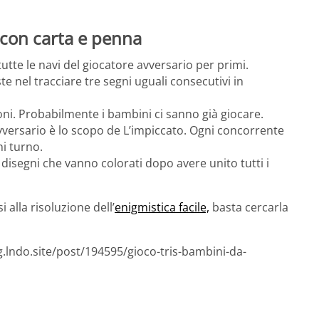
e con carta e penna
tte le navi del giocatore avversario per primi.
ste nel tracciare tre segni uguali consecutivi in
oni. Probabilmente i bambini ci sanno già giocare.
’avversario è lo scopo de L’impiccato. Ogni concorrente
ni turno.
ri disegni che vanno colorati dopo avere unito tutti i
alla risoluzione dell’
enigmistica facile,
basta cercarla
g.lndo.site/post/194595/gioco-tris-bambini-da-