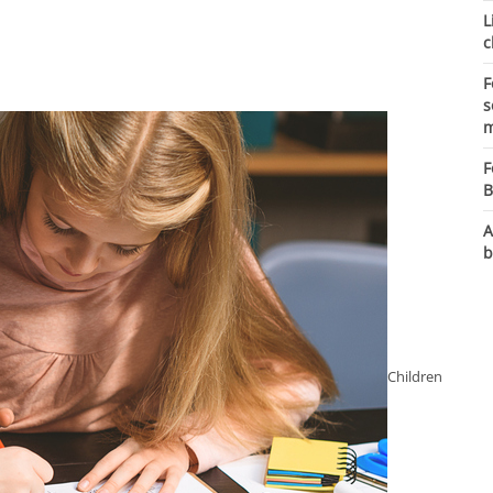
L
c
F
s
m
F
B
A
b
Children