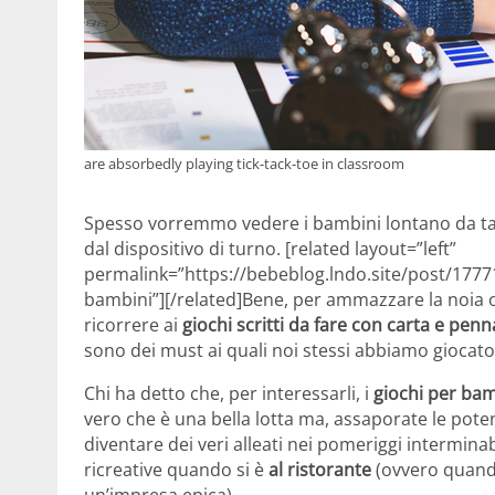
are absorbedly playing tick-tack-toe in classroom
Spesso vorremmo vedere i bambini lontano da tab
dal dispositivo di turno. [related layout=”left”
permalink=”https://bebeblog.lndo.site/post/17771
bambini”][/related]Bene, per ammazzare la noia o 
ricorrere ai
giochi scritti da fare con carta e penn
sono dei must ai quali noi stessi abbiamo giocato, 
Chi ha detto che, per interessarli, i
giochi per bam
vero che è una bella lotta ma, assaporate le poten
diventare dei veri alleati nei pomeriggi interminab
ricreative quando si è
al ristorante
(ovvero quando
un’impresa epica).