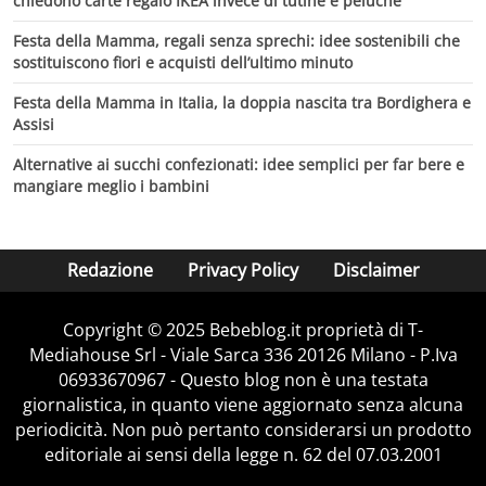
chiedono carte regalo IKEA invece di tutine e peluche
Festa della Mamma, regali senza sprechi: idee sostenibili che
sostituiscono fiori e acquisti dell’ultimo minuto
Festa della Mamma in Italia, la doppia nascita tra Bordighera e
Assisi
Alternative ai succhi confezionati: idee semplici per far bere e
mangiare meglio i bambini
Redazione
Privacy Policy
Disclaimer
Copyright © 2025 Bebeblog.it proprietà di T-
Mediahouse Srl - Viale Sarca 336 20126 Milano - P.Iva
06933670967 - Questo blog non è una testata
giornalistica, in quanto viene aggiornato senza alcuna
periodicità. Non può pertanto considerarsi un prodotto
editoriale ai sensi della legge n. 62 del 07.03.2001