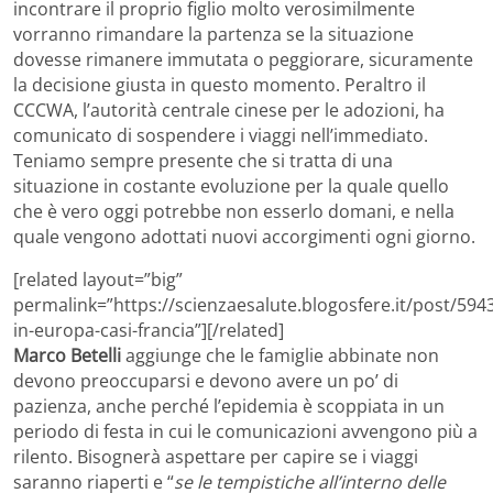
incontrare il proprio figlio molto verosimilmente
vorranno rimandare la partenza se la situazione
dovesse rimanere immutata o peggiorare, sicuramente
la decisione giusta in questo momento. Peraltro il
CCCWA, l’autorità centrale cinese per le adozioni, ha
comunicato di sospendere i viaggi nell’immediato.
Teniamo sempre presente che si tratta di una
situazione in costante evoluzione per la quale quello
che è vero oggi potrebbe non esserlo domani, e nella
quale vengono adottati nuovi accorgimenti ogni giorno.
[related layout=”big”
permalink=”https://scienzaesalute.blogosfere.it/post/594
in-europa-casi-francia”][/related]
Marco Betelli
aggiunge che le famiglie abbinate non
devono preoccuparsi e devono avere un po’ di
pazienza, anche perché l’epidemia è scoppiata in un
periodo di festa in cui le comunicazioni avvengono più a
rilento. Bisognerà aspettare per capire se i viaggi
saranno riaperti e “
se le tempistiche all’interno delle