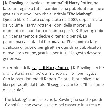
J.K. Rowling
, la favolosa “mamma” di
Harry Potter
, ha
fatto un regalo a tutti i bambini e ha pubblicato online e
gratis un nuovo libro che si intitola
“The Ickabog”
.
Questo libro è stato completato nel 2007, dopo l’uscita
del volume “Harry Potter e i doni della morte”, al
momento di mandarlo in stampa però J.K. Rowling ebbe
un ripensamento e decise di tenerlo per sé. La
pandemia causata dal
Coronavirus
l’ha spinta a fare
qualcosa di buono per gli altri e quindi ha pubblicato il
nuovo libro online,
gratis
e per tutti. Un gesto davvero
generoso.
Al termine della
saga di Harry Potter
, J.K. Rowling decise
di allontanarsi un po’ dal mondo dei libri per ragazzi.
Con lo pseudonimo di Robert Galbraith pubblicò due
libri per adulti dal titolo “Il seggio vacante” e “Il richiamo
del cuculo”.
“The Ickabog” è un libro che la Rowling ha scritto più di
10 anni fa e che aveva lasciato nel cassetto in attesa di