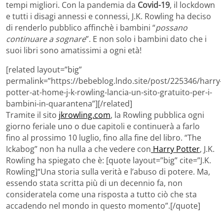
tempi migliori. Con la pandemia da
Covid-19
, il lockdown
e tutti i disagi annessi e connessi, J.K. Rowling ha deciso
di renderlo pubblico affinchè i bambini “
possano
continuare a sognare
”. E non solo i bambini dato che i
suoi libri sono amatissimi a ogni età!
[related layout=”big”
permalink=”https://bebeblog.lndo.site/post/225346/harry
potter-at-home-j-k-rowling-lancia-un-sito-gratuito-per-i-
bambini-in-quarantena”][/related]
Tramite il sito
jkrowling.com
, la Rowling pubblica ogni
giorno feriale uno o due capitoli e continuerà a farlo
fino al prossimo 10 luglio, fino alla fine del libro. “The
Ickabog” non ha nulla a che vedere con
Harry Potter
, J.K.
Rowling ha spiegato che è: [quote layout=”big” cite=”J.K.
Rowling]“Una storia sulla verità e l’abuso di potere. Ma,
essendo stata scritta più di un decennio fa, non
consideratela come una risposta a tutto ciò che sta
accadendo nel mondo in questo momento”.[/quote]