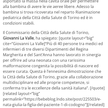
asportato la massa nella cavità orale per permettere
alla bambina di avere le vie aeree libere. Adesso la
bambina si trova ricoverata nel reparto Rianimazione
pediatrica della Città della Salute di Torino ed è in
condizioni stabili.
Il Commissario della Città della Salute di Torino,
Giovanni La Valle
, ha spiegato: [quote layout=”big”
cite=”Giovanni La Valle]“Più di 40 persone tra medici ed
infermieri di tre diversi Dipartimenti del Regina
Margherita e del Sant’Anna hanno lavorato in sinergia
per offrire ad una neonata con una rarissima
malformazione congenita la possibilità di nascere ed
essere curata. Questa è l’ennesima dimostrazione che
la Città della Salute di Torino, grazie alla collaborazione
multidisciplinare ed alle proprie competenze, si
conferma tra le eccellenze della sanità italiana”. [/quote]
[related layout=”big”
permalink=”https://bebeblog.lndo.site/post/225503/e-
nata-giulia-la-figlia-del-paziente-1-di-codogno”][/related]