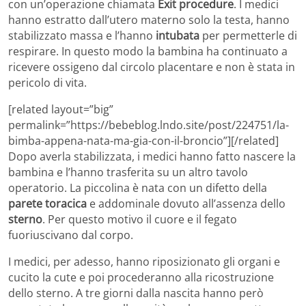
con un’operazione chiamata
Exit procedure
. I medici
hanno estratto dall’utero materno solo la testa, hanno
stabilizzato massa e l’hanno
intubata
per permetterle di
respirare. In questo modo la bambina ha continuato a
ricevere ossigeno dal circolo placentare e non è stata in
pericolo di vita.
[related layout=”big”
permalink=”https://bebeblog.lndo.site/post/224751/la-
bimba-appena-nata-ma-gia-con-il-broncio”][/related]
Dopo averla stabilizzata, i medici hanno fatto nascere la
bambina e l’hanno trasferita su un altro tavolo
operatorio. La piccolina è nata con un difetto della
parete toracica
e addominale dovuto all’assenza dello
sterno
. Per questo motivo il cuore e il fegato
fuoriuscivano dal corpo.
I medici, per adesso, hanno riposizionato gli organi e
cucito la cute e poi procederanno alla ricostruzione
dello sterno. A tre giorni dalla nascita hanno però