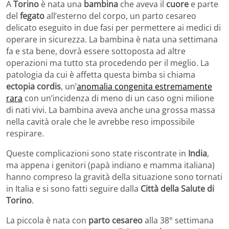
A
Torino
è nata una
bambina
che aveva il
cuore
e parte
del
fegato
all’esterno del corpo, un parto cesareo
delicato eseguito in due fasi per permettere ai medici di
operare in sicurezza. La bambina è nata una settimana
fa e sta bene, dovrà essere sottoposta ad altre
operazioni ma tutto sta procedendo per il meglio. La
patologia da cui è affetta questa bimba si chiama
ectopia cordis
, un’
anomalia congenita estremamente
rara
con un’incidenza di meno di un caso ogni milione
di nati vivi. La bambina aveva anche una grossa massa
nella cavità orale che le avrebbe reso impossibile
respirare.
Queste complicazioni sono state riscontrate in
India
,
ma appena i genitori (papà indiano e mamma italiana)
hanno compreso la gravità della situazione sono tornati
in Italia e si sono fatti seguire dalla
Città della Salute di
Torino
.
La piccola è nata con
parto cesareo
alla 38° settimana