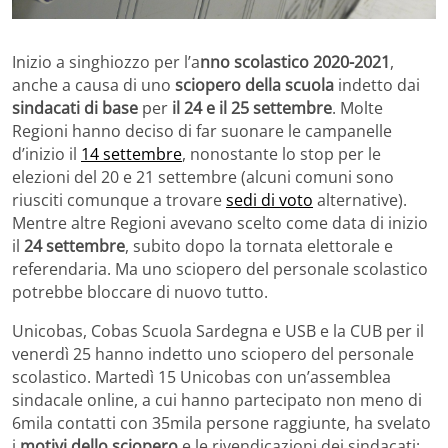
Inizio a singhiozzo per l’a
nno scolastico 2020-2021
,
anche a causa di uno
sciopero della scuola
indetto dai
sindacati di base
per
il 24 e il 25 settembre
. Molte
Regioni hanno deciso di far suonare le campanelle
d’inizio il
14 settembre
, nonostante lo stop per le
elezioni del 20 e 21 settembre (alcuni comuni sono
riusciti comunque a trovare
sedi di voto
alternative).
Mentre altre Regioni avevano scelto come data di inizio
il
24 settembre
, subito dopo la tornata elettorale e
referendaria. Ma uno sciopero del personale scolastico
potrebbe bloccare di nuovo tutto.
Unicobas, Cobas Scuola Sardegna e USB e la CUB per il
venerdì 25 hanno indetto uno sciopero del personale
scolastico. Martedì 15 Unicobas con un’assemblea
sindacale online, a cui hanno partecipato non meno di
6mila contatti con 35mila persone raggiunte, ha svelato
i
motivi dello sciopero
e le rivendicazioni dei sindacati: