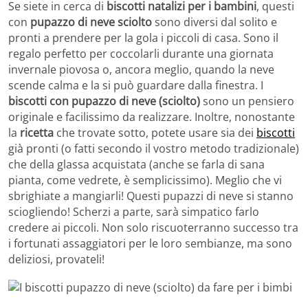
Se siete in cerca di
biscotti natalizi per i bambini
, questi
con
pupazzo di neve sciolto
sono diversi dal solito e
pronti a prendere per la gola i piccoli di casa. Sono il
regalo perfetto per coccolarli durante una giornata
invernale piovosa o, ancora meglio, quando la neve
scende calma e la si può guardare dalla finestra. I
biscotti con pupazzo di neve (sciolto)
sono un pensiero
originale e facilissimo da realizzare. Inoltre, nonostante
la
ricetta
che trovate sotto, potete usare sia dei
biscotti
già pronti (o fatti secondo il vostro metodo tradizionale)
che della glassa acquistata (anche se farla di sana
pianta, come vedrete, è semplicissimo). Meglio che vi
sbrighiate a mangiarli! Questi pupazzi di neve si stanno
sciogliendo! Scherzi a parte, sarà simpatico farlo
credere ai piccoli. Non solo riscuoterranno successo tra
i fortunati assaggiatori per le loro sembianze, ma sono
deliziosi, provateli!