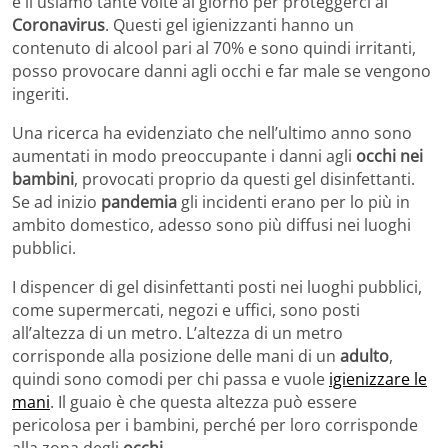
e li usiamo tante volte al giorno per proteggerci al
Coronavirus
. Questi gel igienizzanti hanno un
contenuto di alcool pari al 70% e sono quindi irritanti,
posso provocare danni agli occhi e far male se vengono
ingeriti.
Una ricerca ha evidenziato che nell’ultimo anno sono
aumentati in modo preoccupante i danni agli
occhi nei
bambini
, provocati proprio da questi gel disinfettanti.
Se ad inizio
pandemia
gli incidenti erano per lo più in
ambito domestico, adesso sono più diffusi nei luoghi
pubblici.
I dispencer di gel disinfettanti posti nei luoghi pubblici,
come supermercati, negozi e uffici, sono posti
all’altezza di un metro. L’altezza di un metro
corrisponde alla posizione delle mani di un
adulto
,
quindi sono comodi per chi passa e vuole
igienizzare le
mani
. Il guaio è che questa altezza può essere
pericolosa per i bambini, perché per loro corrisponde