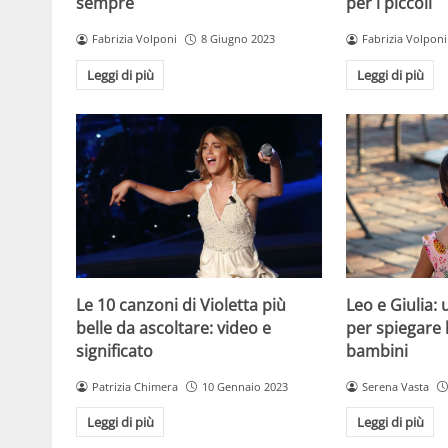
sempre
per i piccoli
Fabrizia Volponi
8 Giugno 2023
Fabrizia Volponi
Leggi di più
Leggi di più
Le 10 canzoni di Violetta più
Leo e Giulia:
belle da ascoltare: video e
per spiegare 
significato
bambini
Patrizia Chimera
10 Gennaio 2023
Serena Vasta
Leggi di più
Leggi di più