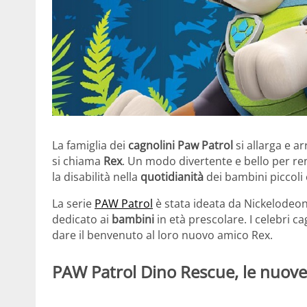
La famiglia dei
cagnolini Paw Patrol
si allarga e ar
si chiama
Rex
. Un modo divertente e bello per r
la disabilità nella
quotidianità
dei bambini piccoli 
La serie
PAW Patrol
è stata ideata da Nickelodeon
dedicato ai
bambini
in età prescolare. I celebri c
dare il benvenuto al loro nuovo amico Rex.
PAW Patrol Dino Rescue, le nuov