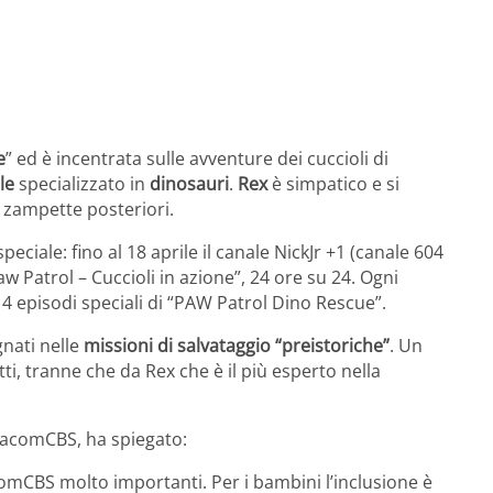
e
” ed è incentrata sulle avventure dei cuccioli di
le
specializzato in
dinosauri
.
Rex
è simpatico e si
 zampette posteriori.
ciale: fino al 18 aprile il canale NickJr +1 (canale 604
aw Patrol – Cuccioli in azione”, 24 ore su 24. Ogni
 4 episodi speciali di “PAW Patrol Dino Rescue”.
gnati nelle
missioni di salvataggio “preistoriche”
. Un
i, tranne che da Rex che è il più esperto nella
ViacomCBS, ha spiegato:
comCBS molto importanti. Per i bambini l’inclusione è