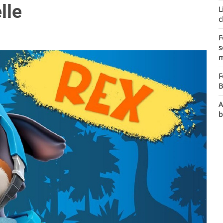
lle
L
c
F
s
m
F
B
A
b