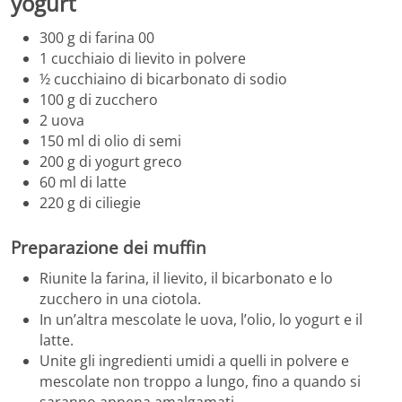
yogurt
300
g di
farina 00
1
cucchiaio di
lievito in polvere
½
cucchiaino di
bicarbonato di sodio
100
g di
zucchero
2
uova
150
ml di
olio
di semi
200
g di
yogurt greco
60
ml di
latte
220
g di
ciliegie
Preparazione dei muffin
Riunite la farina, il lievito, il bicarbonato e lo
zucchero in una ciotola.
In un’altra mescolate le uova, l’olio, lo yogurt e il
latte.
Unite gli ingredienti umidi a quelli in polvere e
mescolate non troppo a lungo, fino a quando si
saranno appena amalgamati.